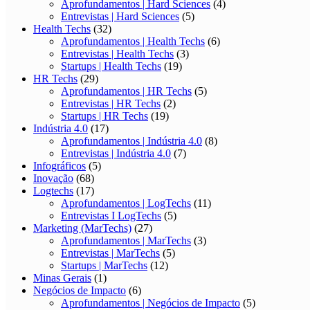
Aprofundamentos | Hard Sciences
(4)
Entrevistas | Hard Sciences
(5)
Health Techs
(32)
Aprofundamentos | Health Techs
(6)
Entrevistas | Health Techs
(3)
Startups | Health Techs
(19)
HR Techs
(29)
Aprofundamentos | HR Techs
(5)
Entrevistas | HR Techs
(2)
Startups | HR Techs
(19)
Indústria 4.0
(17)
Aprofundamentos | Indústria 4.0
(8)
Entrevistas | Indústria 4.0
(7)
Infográficos
(5)
Inovação
(68)
Logtechs
(17)
Aprofundamentos | LogTechs
(11)
Entrevistas I LogTechs
(5)
Marketing (MarTechs)
(27)
Aprofundamentos | MarTechs
(3)
Entrevistas | MarTechs
(5)
Startups | MarTechs
(12)
Minas Gerais
(1)
Negócios de Impacto
(6)
Aprofundamentos | Negócios de Impacto
(5)