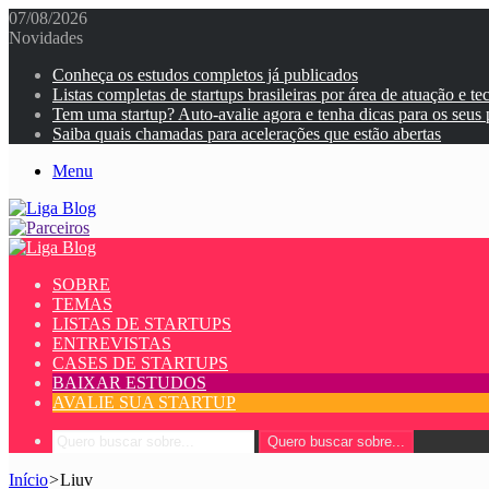
07/08/2026
Novidades
Conheça os estudos completos já publicados
Listas completas de startups brasileiras por área de atuação e te
Tem uma startup? Auto-avalie agora e tenha dicas para os seus
Saiba quais chamadas para acelerações que estão abertas
Menu
SOBRE
TEMAS
LISTAS DE STARTUPS
ENTREVISTAS
CASES DE STARTUPS
BAIXAR ESTUDOS
AVALIE SUA STARTUP
Quero buscar sobre...
Início
>
Liuv