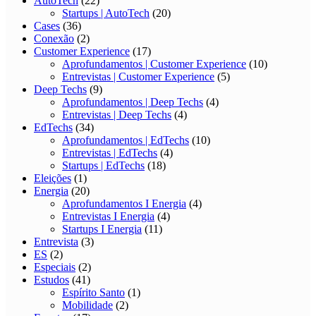
AutoTech
(22)
Startups | AutoTech
(20)
Cases
(36)
Conexão
(2)
Customer Experience
(17)
Aprofundamentos | Customer Experience
(10)
Entrevistas | Customer Experience
(5)
Deep Techs
(9)
Aprofundamentos | Deep Techs
(4)
Entrevistas | Deep Techs
(4)
EdTechs
(34)
Aprofundamentos | EdTechs
(10)
Entrevistas | EdTechs
(4)
Startups | EdTechs
(18)
Eleições
(1)
Energia
(20)
Aprofundamentos I Energia
(4)
Entrevistas I Energia
(4)
Startups I Energia
(11)
Entrevista
(3)
ES
(2)
Especiais
(2)
Estudos
(41)
Espírito Santo
(1)
Mobilidade
(2)