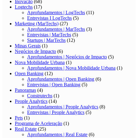
Inovação
(68)
Logtechs
(17)
Aprofundamentos | LogTechs
(11)
Entrevistas I LogTechs
(5)
Marketing (MarTechs)
(27)
Aprofundamentos | MarTechs
(3)
Entrevistas | MarTechs
(5)
Startups | MarTechs
(12)
Minas Gerais
(1)
Negócios de Impacto
(6)
Aprofundamentos | Negócios de Impacto
(5)
Nova Mobilidade Urbana
(1)
Aprofundamentos | Nova Mobilidade Urbana
(1)
Open Banking
(12)
Aprofundamentos | Open Banking
(6)
Entrevistas | Open Banking
(5)
Panoramas
(4)
Construtechs
(1)
People Analytics
(14)
Aprofundamentos | People Analytics
(8)
Entrevistas | People Analytics
(5)
Pets
(1)
Programa de Aceleração
(1)
Real Estate
(25)
Aprofundamentos | Real Estate
(6)