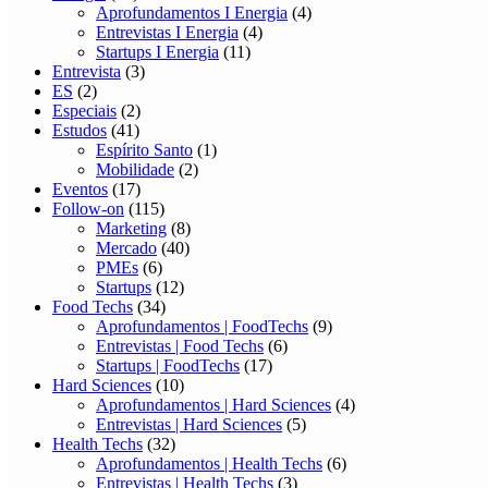
Aprofundamentos I Energia
(4)
Entrevistas I Energia
(4)
Startups I Energia
(11)
Entrevista
(3)
ES
(2)
Especiais
(2)
Estudos
(41)
Espírito Santo
(1)
Mobilidade
(2)
Eventos
(17)
Follow-on
(115)
Marketing
(8)
Mercado
(40)
PMEs
(6)
Startups
(12)
Food Techs
(34)
Aprofundamentos | FoodTechs
(9)
Entrevistas | Food Techs
(6)
Startups | FoodTechs
(17)
Hard Sciences
(10)
Aprofundamentos | Hard Sciences
(4)
Entrevistas | Hard Sciences
(5)
Health Techs
(32)
Aprofundamentos | Health Techs
(6)
Entrevistas | Health Techs
(3)