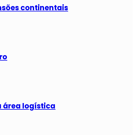
nsões continentais
ro
 área logística