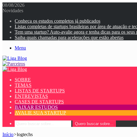
08/08/2026
Novidades
Conheça os estudos completos já publicados
Listas completas de startups brasileiras por área de atuação e te
Tem uma startup? Auto-avalie agora e tenha dicas para os seus
Saiba quais chamadas para acelerações que estão abertas
Menu
SOBRE
TEMAS
LISTAS DE STARTUPS
ENTREVISTAS
CASES DE STARTUPS
BAIXAR ESTUDOS
AVALIE SUA STARTUP
Quero buscar sobre...
Início
>
logtechs