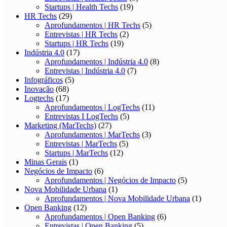
Startups | Health Techs
(19)
HR Techs
(29)
Aprofundamentos | HR Techs
(5)
Entrevistas | HR Techs
(2)
Startups | HR Techs
(19)
Indústria 4.0
(17)
Aprofundamentos | Indústria 4.0
(8)
Entrevistas | Indústria 4.0
(7)
Infográficos
(5)
Inovação
(68)
Logtechs
(17)
Aprofundamentos | LogTechs
(11)
Entrevistas I LogTechs
(5)
Marketing (MarTechs)
(27)
Aprofundamentos | MarTechs
(3)
Entrevistas | MarTechs
(5)
Startups | MarTechs
(12)
Minas Gerais
(1)
Negócios de Impacto
(6)
Aprofundamentos | Negócios de Impacto
(5)
Nova Mobilidade Urbana
(1)
Aprofundamentos | Nova Mobilidade Urbana
(1)
Open Banking
(12)
Aprofundamentos | Open Banking
(6)
Entrevistas | Open Banking
(5)