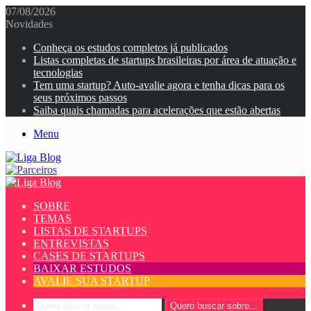
07/08/2026
Novidades
Conheça os estudos completos já publicados
Listas completas de startups brasileiras por área de atuação e
tecnologias
Tem uma startup? Auto-avalie agora e tenha dicas para os
seus próximos passos
Saiba quais chamadas para acelerações que estão abertas
Menu
SOBRE
TEMAS
LISTAS DE STARTUPS
ENTREVISTAS
CASES DE STARTUPS
BAIXAR ESTUDOS
AVALIE SUA STARTUP
Quero buscar sobre...