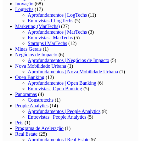
Inovação
(68)
Logtechs
(17)
Aprofundamentos | LogTechs
(11)
Entrevistas I LogTechs
(5)
Marketing (MarTechs)
(27)
Aprofundamentos | MarTechs
(3)
Entrevistas | MarTechs
(5)
Startups | MarTechs
(12)
Minas Gerais
(1)
Negócios de Impacto
(6)
Aprofundamentos | Negócios de Impacto
(5)
Nova Mobilidade Urbana
(1)
Aprofundamentos | Nova Mobilidade Urbana
(1)
Open Banking
(12)
Aprofundamentos | Open Banking
(6)
Entrevistas | Open Banking
(5)
Panoramas
(4)
Construtechs
(1)
People Analytics
(14)
Aprofundamentos | People Analytics
(8)
Entrevistas | People Analytics
(5)
Pets
(1)
Programa de Aceleração
(1)
Real Estate
(25)
Aprofundamentos | Real Estate
(6)