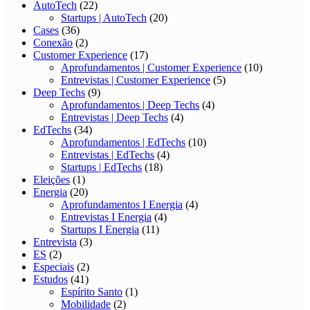
AutoTech
(22)
Startups | AutoTech
(20)
Cases
(36)
Conexão
(2)
Customer Experience
(17)
Aprofundamentos | Customer Experience
(10)
Entrevistas | Customer Experience
(5)
Deep Techs
(9)
Aprofundamentos | Deep Techs
(4)
Entrevistas | Deep Techs
(4)
EdTechs
(34)
Aprofundamentos | EdTechs
(10)
Entrevistas | EdTechs
(4)
Startups | EdTechs
(18)
Eleições
(1)
Energia
(20)
Aprofundamentos I Energia
(4)
Entrevistas I Energia
(4)
Startups I Energia
(11)
Entrevista
(3)
ES
(2)
Especiais
(2)
Estudos
(41)
Espírito Santo
(1)
Mobilidade
(2)