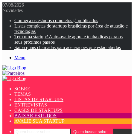
07/08/2026
Novidades
Conheça os estudos completos já publicados
Listas completas de startups brasileiras por área de atuação e
tecnologias
Tem uma startup? Auto-avalie agora e tenha dicas para os
seus próximos passos
Saiba quais chamadas para acelerações que estão abertas
Menu
SOBRE
TEMAS
LISTAS DE STARTUPS
ENTREVISTAS
CASES DE STARTUPS
BAIXAR ESTUDOS
AVALIE SUA STARTUP
Quero buscar sobre...