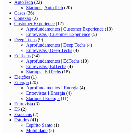
AutoTech
(22)
Startups | AutoTech
(20)
Cases
(36)
Conexão
(2)
Customer Experience
(17)
Aprofundamentos | Customer Experience
(10)
Entrevistas | Customer Experience
(5)
Deep Techs
(9)
Aprofundamentos | Deep Techs
(4)
Entrevistas | Deep Techs
(4)
EdTechs
(34)
Aprofundamentos | EdTechs
(10)
Entrevistas | EdTechs
(4)
Startups | EdTechs
(18)
Eleições
(1)
Energia
(20)
Aprofundamentos I Energia
(4)
Entrevistas I Energia
(4)
Startups I Energia
(11)
Entrevista
(3)
ES
(2)
Especiais
(2)
Estudos
(41)
Espírito Santo
(1)
Mobilidade
(2)