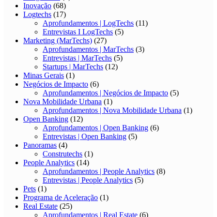
Inovação
(68)
Logtechs
(17)
Aprofundamentos | LogTechs
(11)
Entrevistas I LogTechs
(5)
Marketing (MarTechs)
(27)
Aprofundamentos | MarTechs
(3)
Entrevistas | MarTechs
(5)
Startups | MarTechs
(12)
Minas Gerais
(1)
Negócios de Impacto
(6)
Aprofundamentos | Negócios de Impacto
(5)
Nova Mobilidade Urbana
(1)
Aprofundamentos | Nova Mobilidade Urbana
(1)
Open Banking
(12)
Aprofundamentos | Open Banking
(6)
Entrevistas | Open Banking
(5)
Panoramas
(4)
Construtechs
(1)
People Analytics
(14)
Aprofundamentos | People Analytics
(8)
Entrevistas | People Analytics
(5)
Pets
(1)
Programa de Aceleração
(1)
Real Estate
(25)
Aprofundamentos | Real Estate
(6)