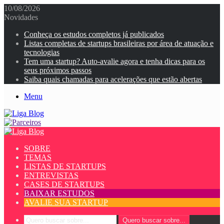
10/08/2026
Novidades
Conheça os estudos completos já publicados
Listas completas de startups brasileiras por área de atuação e
tecnologias
Tem uma startup? Auto-avalie agora e tenha dicas para os
seus próximos passos
Saiba quais chamadas para acelerações que estão abertas
Menu
SOBRE
TEMAS
LISTAS DE STARTUPS
ENTREVISTAS
CASES DE STARTUPS
BAIXAR ESTUDOS
AVALIE SUA STARTUP
Quero buscar sobre...