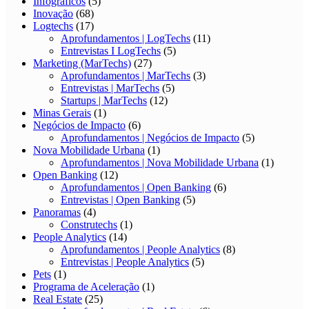
Infográficos
(5)
Inovação
(68)
Logtechs
(17)
Aprofundamentos | LogTechs
(11)
Entrevistas I LogTechs
(5)
Marketing (MarTechs)
(27)
Aprofundamentos | MarTechs
(3)
Entrevistas | MarTechs
(5)
Startups | MarTechs
(12)
Minas Gerais
(1)
Negócios de Impacto
(6)
Aprofundamentos | Negócios de Impacto
(5)
Nova Mobilidade Urbana
(1)
Aprofundamentos | Nova Mobilidade Urbana
(1)
Open Banking
(12)
Aprofundamentos | Open Banking
(6)
Entrevistas | Open Banking
(5)
Panoramas
(4)
Construtechs
(1)
People Analytics
(14)
Aprofundamentos | People Analytics
(8)
Entrevistas | People Analytics
(5)
Pets
(1)
Programa de Aceleração
(1)
Real Estate
(25)