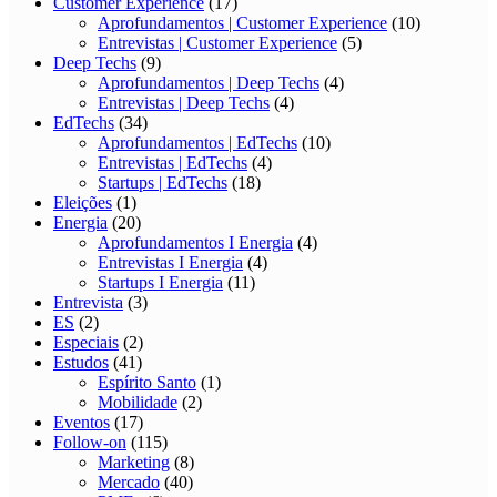
Customer Experience
(17)
Aprofundamentos | Customer Experience
(10)
Entrevistas | Customer Experience
(5)
Deep Techs
(9)
Aprofundamentos | Deep Techs
(4)
Entrevistas | Deep Techs
(4)
EdTechs
(34)
Aprofundamentos | EdTechs
(10)
Entrevistas | EdTechs
(4)
Startups | EdTechs
(18)
Eleições
(1)
Energia
(20)
Aprofundamentos I Energia
(4)
Entrevistas I Energia
(4)
Startups I Energia
(11)
Entrevista
(3)
ES
(2)
Especiais
(2)
Estudos
(41)
Espírito Santo
(1)
Mobilidade
(2)
Eventos
(17)
Follow-on
(115)
Marketing
(8)
Mercado
(40)