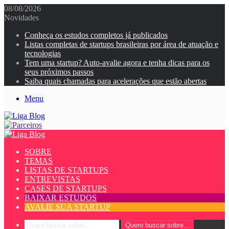
08/08/2026
Novidades
Conheça os estudos completos já publicados
Listas completas de startups brasileiras por área de atuação e
tecnologias
Tem uma startup? Auto-avalie agora e tenha dicas para os
seus próximos passos
Saiba quais chamadas para acelerações que estão abertas
Menu
SOBRE
TEMAS
LISTAS DE STARTUPS
ENTREVISTAS
CASES DE STARTUPS
BAIXAR ESTUDOS
AVALIE SUA STARTUP
Quero buscar sobre...