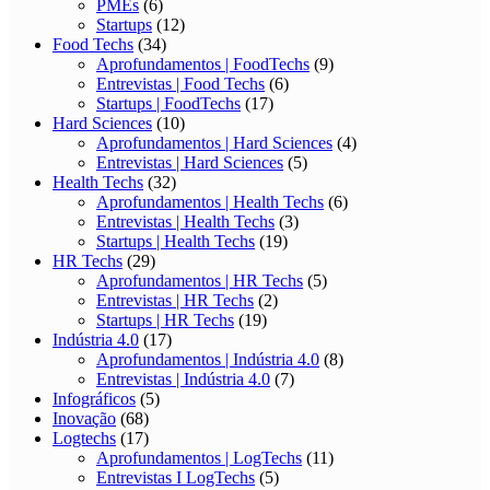
PMEs
(6)
Startups
(12)
Food Techs
(34)
Aprofundamentos | FoodTechs
(9)
Entrevistas | Food Techs
(6)
Startups | FoodTechs
(17)
Hard Sciences
(10)
Aprofundamentos | Hard Sciences
(4)
Entrevistas | Hard Sciences
(5)
Health Techs
(32)
Aprofundamentos | Health Techs
(6)
Entrevistas | Health Techs
(3)
Startups | Health Techs
(19)
HR Techs
(29)
Aprofundamentos | HR Techs
(5)
Entrevistas | HR Techs
(2)
Startups | HR Techs
(19)
Indústria 4.0
(17)
Aprofundamentos | Indústria 4.0
(8)
Entrevistas | Indústria 4.0
(7)
Infográficos
(5)
Inovação
(68)
Logtechs
(17)
Aprofundamentos | LogTechs
(11)
Entrevistas I LogTechs
(5)