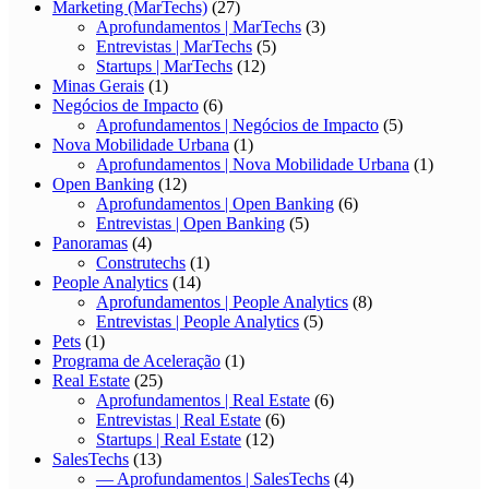
Marketing (MarTechs)
(27)
Aprofundamentos | MarTechs
(3)
Entrevistas | MarTechs
(5)
Startups | MarTechs
(12)
Minas Gerais
(1)
Negócios de Impacto
(6)
Aprofundamentos | Negócios de Impacto
(5)
Nova Mobilidade Urbana
(1)
Aprofundamentos | Nova Mobilidade Urbana
(1)
Open Banking
(12)
Aprofundamentos | Open Banking
(6)
Entrevistas | Open Banking
(5)
Panoramas
(4)
Construtechs
(1)
People Analytics
(14)
Aprofundamentos | People Analytics
(8)
Entrevistas | People Analytics
(5)
Pets
(1)
Programa de Aceleração
(1)
Real Estate
(25)
Aprofundamentos | Real Estate
(6)
Entrevistas | Real Estate
(6)
Startups | Real Estate
(12)
SalesTechs
(13)
— Aprofundamentos | SalesTechs
(4)