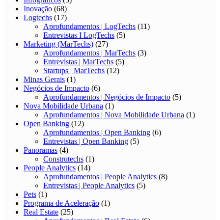
Inovação
(68)
Logtechs
(17)
Aprofundamentos | LogTechs
(11)
Entrevistas I LogTechs
(5)
Marketing (MarTechs)
(27)
Aprofundamentos | MarTechs
(3)
Entrevistas | MarTechs
(5)
Startups | MarTechs
(12)
Minas Gerais
(1)
Negócios de Impacto
(6)
Aprofundamentos | Negócios de Impacto
(5)
Nova Mobilidade Urbana
(1)
Aprofundamentos | Nova Mobilidade Urbana
(1)
Open Banking
(12)
Aprofundamentos | Open Banking
(6)
Entrevistas | Open Banking
(5)
Panoramas
(4)
Construtechs
(1)
People Analytics
(14)
Aprofundamentos | People Analytics
(8)
Entrevistas | People Analytics
(5)
Pets
(1)
Programa de Aceleração
(1)
Real Estate
(25)