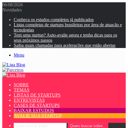
06/08/2026
Novidades
Conheça os estudos completos já publicados
Listas completas de startups brasileiras por área de atuação e
tecnologias
Tem uma startup? Auto-avalie agora e tenha dicas para os
seus próximos passos
Saiba quais chamadas para acelerações que estão abertas
Menu
SOBRE
TEMAS
LISTAS DE STARTUPS
ENTREVISTAS
CASES DE STARTUPS
BAIXAR ESTUDOS
AVALIE SUA STARTUP
Quero buscar sobre...