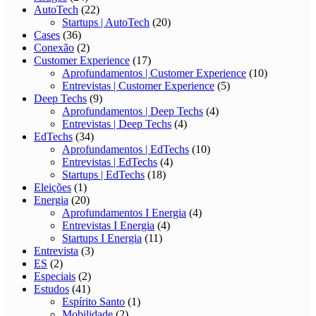
AutoTech
(22)
Startups | AutoTech
(20)
Cases
(36)
Conexão
(2)
Customer Experience
(17)
Aprofundamentos | Customer Experience
(10)
Entrevistas | Customer Experience
(5)
Deep Techs
(9)
Aprofundamentos | Deep Techs
(4)
Entrevistas | Deep Techs
(4)
EdTechs
(34)
Aprofundamentos | EdTechs
(10)
Entrevistas | EdTechs
(4)
Startups | EdTechs
(18)
Eleições
(1)
Energia
(20)
Aprofundamentos I Energia
(4)
Entrevistas I Energia
(4)
Startups I Energia
(11)
Entrevista
(3)
ES
(2)
Especiais
(2)
Estudos
(41)
Espírito Santo
(1)
Mobilidade
(2)