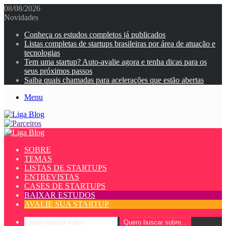
08/08/2026
Novidades
Conheça os estudos completos já publicados
Listas completas de startups brasileiras por área de atuação e
tecnologias
Tem uma startup? Auto-avalie agora e tenha dicas para os
seus próximos passos
Saiba quais chamadas para acelerações que estão abertas
Menu
SOBRE
TEMAS
LISTAS DE STARTUPS
ENTREVISTAS
CASES DE STARTUPS
BAIXAR ESTUDOS
AVALIE SUA STARTUP
Quero buscar sobre...