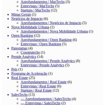
Aprofundamentos | MarTechs
(3)
Entrevistas | MarTechs
(5)
Startups | MarTechs
(12)
Minas Gerais
(1)
Negócios de Impacto
(6)
Aprofundamentos | Negócios de Impacto
(5)
Nova Mobilidade Urbana
(1)
Aprofundamentos | Nova Mobilidade Urbana
(1)
Open Banking
(12)
Aprofundamentos | Open Banking
(6)
Entrevistas | Open Banking
(5)
Panoramas
(4)
Construtechs
(1)
People Analytics
(14)
Aprofundamentos | People Analytics
(8)
Entrevistas | People Analytics
(5)
Pets
(1)
Programa de Aceleração
(1)
Real Estate
(25)
Aprofundamentos | Real Estate
(6)
Entrevistas | Real Estate
(6)
Startups | Real Estate
(12)
SalesTechs
(13)
— Aprofundamentos | SalesTechs
(4)
— Entrevistas | SalesTechs
(2)