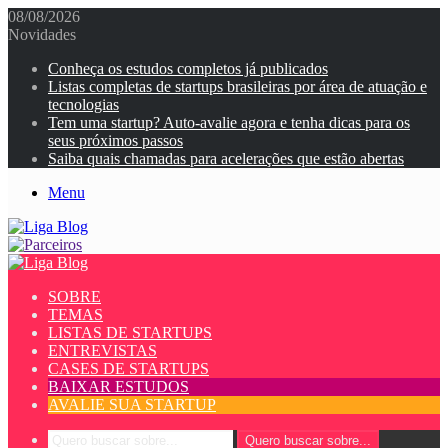
08/08/2026
Novidades
Conheça os estudos completos já publicados
Listas completas de startups brasileiras por área de atuação e
tecnologias
Tem uma startup? Auto-avalie agora e tenha dicas para os
seus próximos passos
Saiba quais chamadas para acelerações que estão abertas
Menu
SOBRE
TEMAS
LISTAS DE STARTUPS
ENTREVISTAS
CASES DE STARTUPS
BAIXAR ESTUDOS
AVALIE SUA STARTUP
Quero buscar sobre...