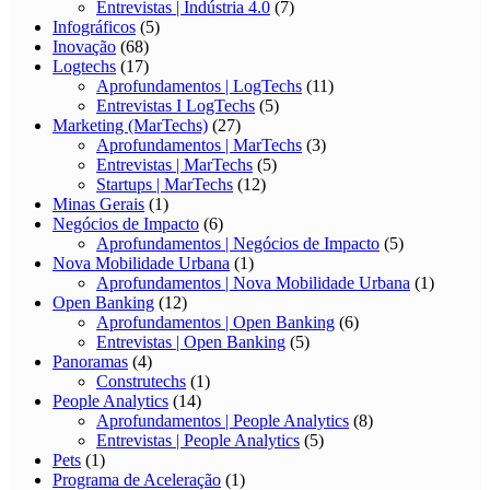
Entrevistas | Indústria 4.0
(7)
Infográficos
(5)
Inovação
(68)
Logtechs
(17)
Aprofundamentos | LogTechs
(11)
Entrevistas I LogTechs
(5)
Marketing (MarTechs)
(27)
Aprofundamentos | MarTechs
(3)
Entrevistas | MarTechs
(5)
Startups | MarTechs
(12)
Minas Gerais
(1)
Negócios de Impacto
(6)
Aprofundamentos | Negócios de Impacto
(5)
Nova Mobilidade Urbana
(1)
Aprofundamentos | Nova Mobilidade Urbana
(1)
Open Banking
(12)
Aprofundamentos | Open Banking
(6)
Entrevistas | Open Banking
(5)
Panoramas
(4)
Construtechs
(1)
People Analytics
(14)
Aprofundamentos | People Analytics
(8)
Entrevistas | People Analytics
(5)
Pets
(1)
Programa de Aceleração
(1)