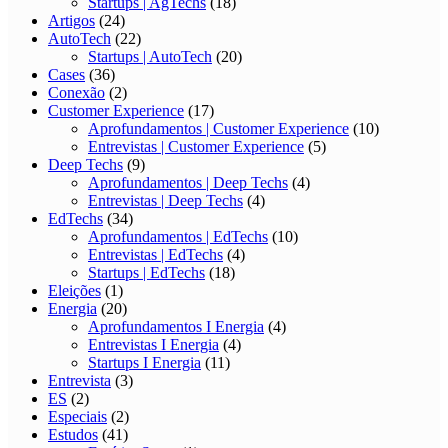
Startups | AgTechs
(18)
Artigos
(24)
AutoTech
(22)
Startups | AutoTech
(20)
Cases
(36)
Conexão
(2)
Customer Experience
(17)
Aprofundamentos | Customer Experience
(10)
Entrevistas | Customer Experience
(5)
Deep Techs
(9)
Aprofundamentos | Deep Techs
(4)
Entrevistas | Deep Techs
(4)
EdTechs
(34)
Aprofundamentos | EdTechs
(10)
Entrevistas | EdTechs
(4)
Startups | EdTechs
(18)
Eleições
(1)
Energia
(20)
Aprofundamentos I Energia
(4)
Entrevistas I Energia
(4)
Startups I Energia
(11)
Entrevista
(3)
ES
(2)
Especiais
(2)
Estudos
(41)