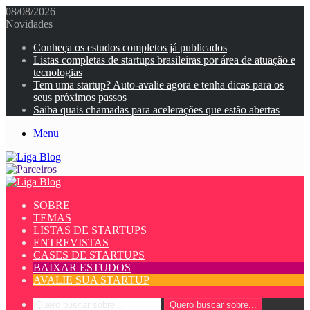
08/08/2026
Novidades
Conheça os estudos completos já publicados
Listas completas de startups brasileiras por área de atuação e
tecnologias
Tem uma startup? Auto-avalie agora e tenha dicas para os
seus próximos passos
Saiba quais chamadas para acelerações que estão abertas
Menu
SOBRE
TEMAS
LISTAS DE STARTUPS
ENTREVISTAS
CASES DE STARTUPS
BAIXAR ESTUDOS
AVALIE SUA STARTUP
Quero buscar sobre...