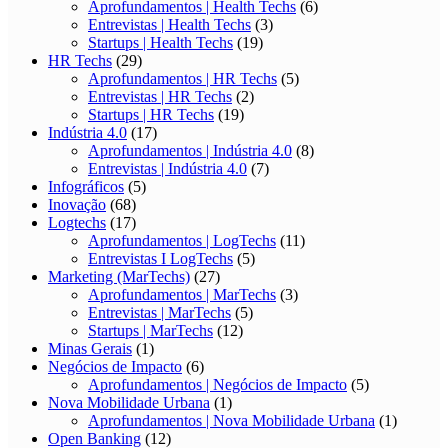
Aprofundamentos | Health Techs
(6)
Entrevistas | Health Techs
(3)
Startups | Health Techs
(19)
HR Techs
(29)
Aprofundamentos | HR Techs
(5)
Entrevistas | HR Techs
(2)
Startups | HR Techs
(19)
Indústria 4.0
(17)
Aprofundamentos | Indústria 4.0
(8)
Entrevistas | Indústria 4.0
(7)
Infográficos
(5)
Inovação
(68)
Logtechs
(17)
Aprofundamentos | LogTechs
(11)
Entrevistas I LogTechs
(5)
Marketing (MarTechs)
(27)
Aprofundamentos | MarTechs
(3)
Entrevistas | MarTechs
(5)
Startups | MarTechs
(12)
Minas Gerais
(1)
Negócios de Impacto
(6)
Aprofundamentos | Negócios de Impacto
(5)
Nova Mobilidade Urbana
(1)
Aprofundamentos | Nova Mobilidade Urbana
(1)
Open Banking
(12)