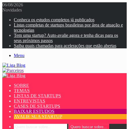
06/08/2026
Novidades
Conheça os estudos completos já publicados
Listas completas de startups brasileiras por área de atuação e
tecnologias
Tem uma startup? Auto-avalie agora e tenha dicas para os
seus próximos passos
Saiba quais chamadas para acelerações que estão abertas
Menu
SOBRE
TEMAS
LISTAS DE STARTUPS
ENTREVISTAS
CASES DE STARTUPS
BAIXAR ESTUDOS
AVALIE SUA STARTUP
Quero buscar sobre...