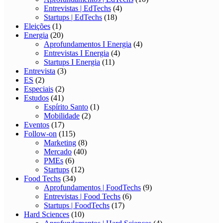
Entrevistas | EdTechs
(4)
Startups | EdTechs
(18)
Eleições
(1)
Energia
(20)
Aprofundamentos I Energia
(4)
Entrevistas I Energia
(4)
Startups I Energia
(11)
Entrevista
(3)
ES
(2)
Especiais
(2)
Estudos
(41)
Espírito Santo
(1)
Mobilidade
(2)
Eventos
(17)
Follow-on
(115)
Marketing
(8)
Mercado
(40)
PMEs
(6)
Startups
(12)
Food Techs
(34)
Aprofundamentos | FoodTechs
(9)
Entrevistas | Food Techs
(6)
Startups | FoodTechs
(17)
Hard Sciences
(10)