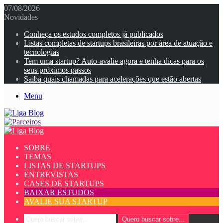
07/08/2026
Novidades
Conheça os estudos completos já publicados
Listas completas de startups brasileiras por área de atuação e
tecnologias
Tem uma startup? Auto-avalie agora e tenha dicas para os
seus próximos passos
Saiba quais chamadas para acelerações que estão abertas
Menu
SOBRE
TEMAS
LISTAS DE STARTUPS
ENTREVISTAS
CASES DE STARTUPS
BAIXAR ESTUDOS
AVALIE SUA STARTUP
Quero buscar sobre...