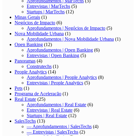
Aprofundamentos | MarTechs
(3)
Entrevistas | MarTechs
(5)
Startups | MarTechs
(12)
Minas Gerais
(1)
Negócios de Impacto
(6)
Aprofundamentos | Negócios de Impacto
(5)
Nova Mobilidade Urbana
(1)
Aprofundamentos | Nova Mobilidade Urbana
(1)
Open Banking
(12)
Aprofundamentos | Open Banking
(6)
Entrevistas | Open Banking
(5)
Panoramas
(4)
Construtechs
(1)
People Analytics
(14)
Aprofundamentos | People Analytics
(8)
Entrevistas | People Analytics
(5)
Pets
(1)
Programa de Aceleração
(1)
Real Estate
(25)
Aprofundamentos | Real Estate
(6)
Entrevistas | Real Estate
(6)
Startups | Real Estate
(12)
SalesTechs
(13)
— Aprofundamentos | SalesTechs
(4)
— Entrevistas | SalesTechs
(2)