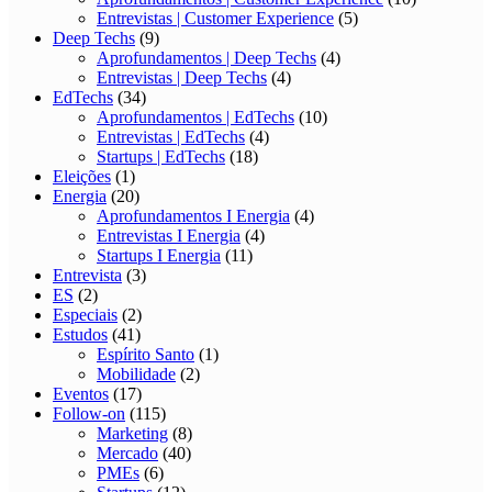
Entrevistas | Customer Experience
(5)
Deep Techs
(9)
Aprofundamentos | Deep Techs
(4)
Entrevistas | Deep Techs
(4)
EdTechs
(34)
Aprofundamentos | EdTechs
(10)
Entrevistas | EdTechs
(4)
Startups | EdTechs
(18)
Eleições
(1)
Energia
(20)
Aprofundamentos I Energia
(4)
Entrevistas I Energia
(4)
Startups I Energia
(11)
Entrevista
(3)
ES
(2)
Especiais
(2)
Estudos
(41)
Espírito Santo
(1)
Mobilidade
(2)
Eventos
(17)
Follow-on
(115)
Marketing
(8)
Mercado
(40)
PMEs
(6)