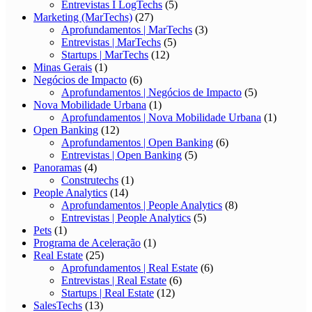
Entrevistas I LogTechs
(5)
Marketing (MarTechs)
(27)
Aprofundamentos | MarTechs
(3)
Entrevistas | MarTechs
(5)
Startups | MarTechs
(12)
Minas Gerais
(1)
Negócios de Impacto
(6)
Aprofundamentos | Negócios de Impacto
(5)
Nova Mobilidade Urbana
(1)
Aprofundamentos | Nova Mobilidade Urbana
(1)
Open Banking
(12)
Aprofundamentos | Open Banking
(6)
Entrevistas | Open Banking
(5)
Panoramas
(4)
Construtechs
(1)
People Analytics
(14)
Aprofundamentos | People Analytics
(8)
Entrevistas | People Analytics
(5)
Pets
(1)
Programa de Aceleração
(1)
Real Estate
(25)
Aprofundamentos | Real Estate
(6)
Entrevistas | Real Estate
(6)
Startups | Real Estate
(12)
SalesTechs
(13)