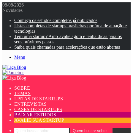
08/08/2026
Novidades
Conheça os estudos completos já publicados
Listas completas de startups brasileiras por área de atuação e
tecnologias
Tem uma startup? Auto-avalie agora e tenha dicas para os
seus próximos passos
Saiba quais chamadas para acelerações que estão abertas
Menu
SOBRE
TEMAS
LISTAS DE STARTUPS
ENTREVISTAS
CASES DE STARTUPS
BAIXAR ESTUDOS
AVALIE SUA STARTUP
Quero buscar sobre...