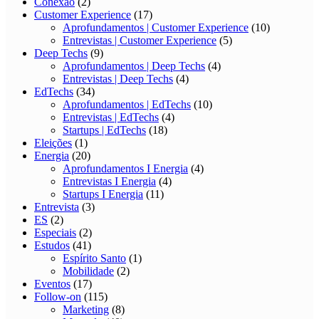
Conexão
(2)
Customer Experience
(17)
Aprofundamentos | Customer Experience
(10)
Entrevistas | Customer Experience
(5)
Deep Techs
(9)
Aprofundamentos | Deep Techs
(4)
Entrevistas | Deep Techs
(4)
EdTechs
(34)
Aprofundamentos | EdTechs
(10)
Entrevistas | EdTechs
(4)
Startups | EdTechs
(18)
Eleições
(1)
Energia
(20)
Aprofundamentos I Energia
(4)
Entrevistas I Energia
(4)
Startups I Energia
(11)
Entrevista
(3)
ES
(2)
Especiais
(2)
Estudos
(41)
Espírito Santo
(1)
Mobilidade
(2)
Eventos
(17)
Follow-on
(115)
Marketing
(8)