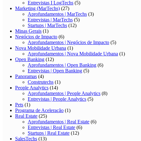
Entrevistas I LogTechs
(5)
Marketing (MarTechs)
(27)
Aprofundamentos | MarTechs
(3)
Entrevistas | MarTechs
(5)
Startups | MarTechs
(12)
Minas Gerais
(1)
Negócios de Impacto
(6)
Aprofundamentos | Negócios de Impacto
(5)
Nova Mobilidade Urbana
(1)
Aprofundamentos | Nova Mobilidade Urbana
(1)
Open Banking
(12)
Aprofundamentos | Open Banking
(6)
Entrevistas | Open Banking
(5)
Panoramas
(4)
Construtechs
(1)
People Analytics
(14)
Aprofundamentos | People Analytics
(8)
Entrevistas | People Analytics
(5)
Pets
(1)
Programa de Aceleração
(1)
Real Estate
(25)
Aprofundamentos | Real Estate
(6)
Entrevistas | Real Estate
(6)
Startups | Real Estate
(12)
SalesTechs
(13)