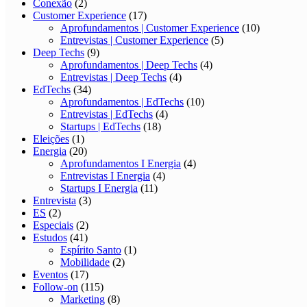
Conexão
(2)
Customer Experience
(17)
Aprofundamentos | Customer Experience
(10)
Entrevistas | Customer Experience
(5)
Deep Techs
(9)
Aprofundamentos | Deep Techs
(4)
Entrevistas | Deep Techs
(4)
EdTechs
(34)
Aprofundamentos | EdTechs
(10)
Entrevistas | EdTechs
(4)
Startups | EdTechs
(18)
Eleições
(1)
Energia
(20)
Aprofundamentos I Energia
(4)
Entrevistas I Energia
(4)
Startups I Energia
(11)
Entrevista
(3)
ES
(2)
Especiais
(2)
Estudos
(41)
Espírito Santo
(1)
Mobilidade
(2)
Eventos
(17)
Follow-on
(115)
Marketing
(8)