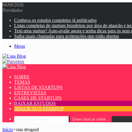
06/08/2026
Novidades
Conheça os estudos completos já publicados
Listas completas de startups brasileiras por área de atuação e te
Tem uma startup? Auto-avalie agora e tenha dicas para os seus
Saiba quais chamadas para acelerações que estão abertas
Menu
SOBRE
TEMAS
LISTAS DE STARTUPS
ENTREVISTAS
CASES DE STARTUPS
BAIXAR ESTUDOS
AVALIE SUA STARTUP
Quero buscar sobre...
Início
>
raia drogasil