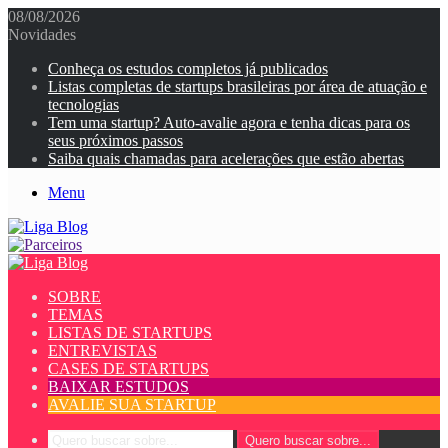
08/08/2026
Novidades
Conheça os estudos completos já publicados
Listas completas de startups brasileiras por área de atuação e
tecnologias
Tem uma startup? Auto-avalie agora e tenha dicas para os
seus próximos passos
Saiba quais chamadas para acelerações que estão abertas
Menu
SOBRE
TEMAS
LISTAS DE STARTUPS
ENTREVISTAS
CASES DE STARTUPS
BAIXAR ESTUDOS
AVALIE SUA STARTUP
Quero buscar sobre...