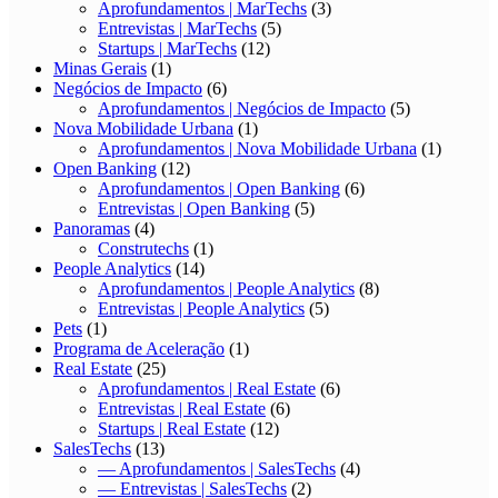
Aprofundamentos | MarTechs
(3)
Entrevistas | MarTechs
(5)
Startups | MarTechs
(12)
Minas Gerais
(1)
Negócios de Impacto
(6)
Aprofundamentos | Negócios de Impacto
(5)
Nova Mobilidade Urbana
(1)
Aprofundamentos | Nova Mobilidade Urbana
(1)
Open Banking
(12)
Aprofundamentos | Open Banking
(6)
Entrevistas | Open Banking
(5)
Panoramas
(4)
Construtechs
(1)
People Analytics
(14)
Aprofundamentos | People Analytics
(8)
Entrevistas | People Analytics
(5)
Pets
(1)
Programa de Aceleração
(1)
Real Estate
(25)
Aprofundamentos | Real Estate
(6)
Entrevistas | Real Estate
(6)
Startups | Real Estate
(12)
SalesTechs
(13)
— Aprofundamentos | SalesTechs
(4)
— Entrevistas | SalesTechs
(2)