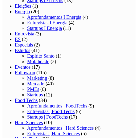
Startups | EdTechs
(18)
Eleições
(1)
Energia
(20)
Aprofundamentos I Energia
(4)
Entrevistas I Energia
(4)
Startups I Energia
(11)
Entrevista
(3)
ES
(2)
Especiais
(2)
Estudos
(41)
Espírito Santo
(1)
Mobilidade
(2)
Eventos
(17)
Follow-on
(115)
Marketing
(8)
Mercado
(40)
PMEs
(6)
Startups
(12)
Food Techs
(34)
Aprofundamentos | FoodTechs
(9)
Entrevistas | Food Techs
(6)
Startups | FoodTechs
(17)
Hard Sciences
(10)
Aprofundamentos | Hard Sciences
(4)
Entrevistas | Hard Sciences
(5)