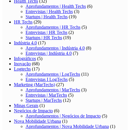
Health Techs
(32)
Aprofundamentos | Health Techs
(6)
Entrevistas | Health Techs
(3)
Startups | Health Techs
(19)
HR Techs
(29)
Aprofundamentos | HR Techs
(5)
Entrevistas | HR Techs
(2)
Startups | HR Techs
(19)
Indústria 4.0
(17)
Aprofundamentos | Indústria 4.0
(8)
Entrevistas | Indústria 4.0
(7)
Infográficos
(5)
Inovação
(68)
Logtechs
(17)
Aprofundamentos | LogTechs
(11)
Entrevistas I LogTechs
(5)
Marketing (MarTechs)
(27)
Aprofundamentos | MarTechs
(3)
Entrevistas | MarTechs
(5)
Startups | MarTechs
(12)
Minas Gerais
(1)
Negócios de Impacto
(6)
Aprofundamentos | Negócios de Impacto
(5)
Nova Mobilidade Urbana
(1)
Aprofundamentos | Nova Mobilidade Urbana
(1)