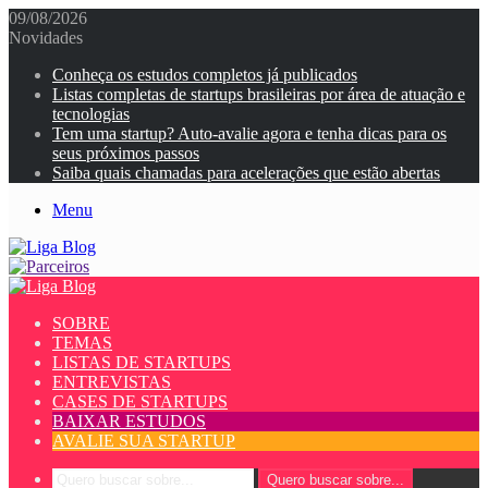
09/08/2026
Novidades
Conheça os estudos completos já publicados
Listas completas de startups brasileiras por área de atuação e
tecnologias
Tem uma startup? Auto-avalie agora e tenha dicas para os
seus próximos passos
Saiba quais chamadas para acelerações que estão abertas
Menu
SOBRE
TEMAS
LISTAS DE STARTUPS
ENTREVISTAS
CASES DE STARTUPS
BAIXAR ESTUDOS
AVALIE SUA STARTUP
Quero buscar sobre...