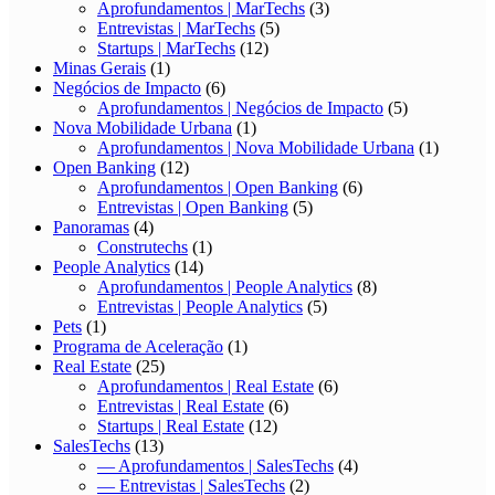
Aprofundamentos | MarTechs
(3)
Entrevistas | MarTechs
(5)
Startups | MarTechs
(12)
Minas Gerais
(1)
Negócios de Impacto
(6)
Aprofundamentos | Negócios de Impacto
(5)
Nova Mobilidade Urbana
(1)
Aprofundamentos | Nova Mobilidade Urbana
(1)
Open Banking
(12)
Aprofundamentos | Open Banking
(6)
Entrevistas | Open Banking
(5)
Panoramas
(4)
Construtechs
(1)
People Analytics
(14)
Aprofundamentos | People Analytics
(8)
Entrevistas | People Analytics
(5)
Pets
(1)
Programa de Aceleração
(1)
Real Estate
(25)
Aprofundamentos | Real Estate
(6)
Entrevistas | Real Estate
(6)
Startups | Real Estate
(12)
SalesTechs
(13)
— Aprofundamentos | SalesTechs
(4)
— Entrevistas | SalesTechs
(2)