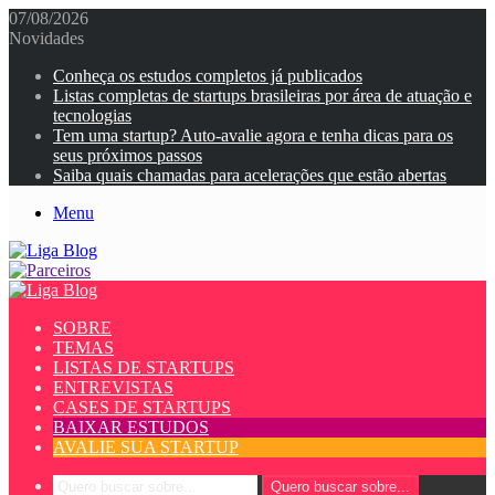
07/08/2026
Novidades
Conheça os estudos completos já publicados
Listas completas de startups brasileiras por área de atuação e
tecnologias
Tem uma startup? Auto-avalie agora e tenha dicas para os
seus próximos passos
Saiba quais chamadas para acelerações que estão abertas
Menu
SOBRE
TEMAS
LISTAS DE STARTUPS
ENTREVISTAS
CASES DE STARTUPS
BAIXAR ESTUDOS
AVALIE SUA STARTUP
Quero buscar sobre...