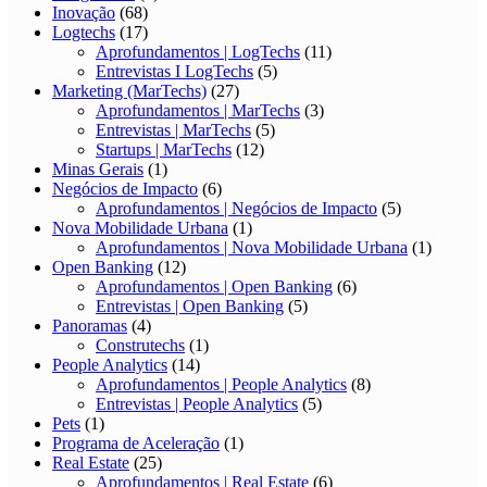
Inovação
(68)
Logtechs
(17)
Aprofundamentos | LogTechs
(11)
Entrevistas I LogTechs
(5)
Marketing (MarTechs)
(27)
Aprofundamentos | MarTechs
(3)
Entrevistas | MarTechs
(5)
Startups | MarTechs
(12)
Minas Gerais
(1)
Negócios de Impacto
(6)
Aprofundamentos | Negócios de Impacto
(5)
Nova Mobilidade Urbana
(1)
Aprofundamentos | Nova Mobilidade Urbana
(1)
Open Banking
(12)
Aprofundamentos | Open Banking
(6)
Entrevistas | Open Banking
(5)
Panoramas
(4)
Construtechs
(1)
People Analytics
(14)
Aprofundamentos | People Analytics
(8)
Entrevistas | People Analytics
(5)
Pets
(1)
Programa de Aceleração
(1)
Real Estate
(25)
Aprofundamentos | Real Estate
(6)