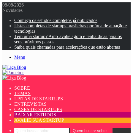
08/08/2026
Novidades
Conheça os estudos completos já publicados
Listas completas de startups brasileiras por área de atuação e
tecnologias
Tem uma startup? Auto-avalie agora e tenha dicas para os
seus próximos passos
Saiba quais chamadas para acelerações que estão abertas
Menu
SOBRE
TEMAS
LISTAS DE STARTUPS
ENTREVISTAS
CASES DE STARTUPS
BAIXAR ESTUDOS
AVALIE SUA STARTUP
Quero buscar sobre...