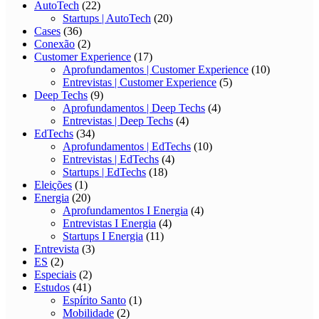
AutoTech
(22)
Startups | AutoTech
(20)
Cases
(36)
Conexão
(2)
Customer Experience
(17)
Aprofundamentos | Customer Experience
(10)
Entrevistas | Customer Experience
(5)
Deep Techs
(9)
Aprofundamentos | Deep Techs
(4)
Entrevistas | Deep Techs
(4)
EdTechs
(34)
Aprofundamentos | EdTechs
(10)
Entrevistas | EdTechs
(4)
Startups | EdTechs
(18)
Eleições
(1)
Energia
(20)
Aprofundamentos I Energia
(4)
Entrevistas I Energia
(4)
Startups I Energia
(11)
Entrevista
(3)
ES
(2)
Especiais
(2)
Estudos
(41)
Espírito Santo
(1)
Mobilidade
(2)