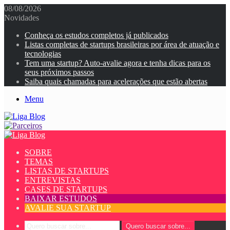
08/08/2026
Novidades
Conheça os estudos completos já publicados
Listas completas de startups brasileiras por área de atuação e
tecnologias
Tem uma startup? Auto-avalie agora e tenha dicas para os
seus próximos passos
Saiba quais chamadas para acelerações que estão abertas
Menu
SOBRE
TEMAS
LISTAS DE STARTUPS
ENTREVISTAS
CASES DE STARTUPS
BAIXAR ESTUDOS
AVALIE SUA STARTUP
Quero buscar sobre...