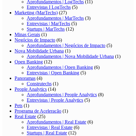
Aprofundamentos | LogTechs
(11)
Entrevistas I LogTechs
(5)
Marketing (MarTechs)
(27)
Aprofundamentos | MarTechs
(3)
Entrevistas | MarTechs
(5)
Startups | MarTechs
(12)
Minas Gerais
(1)
Negócios de Impacto
(6)
Aprofundamentos | Negócios de Impacto
(5)
Nova Mobilidade Urbana
(1)
Aprofundamentos | Nova Mobilidade Urbana
(1)
Open Banking
(12)
Aprofundamentos | Open Banking
(6)
Entrevistas | Open Banking
(5)
Panoramas
(4)
Construtechs
(1)
People Analytics
(14)
Aprofundamentos | People Analytics
(8)
Entrevistas | People Analytics
(5)
Pets
(1)
Programa de Aceleração
(1)
Real Estate
(25)
Aprofundamentos | Real Estate
(6)
Entrevistas | Real Estate
(6)
Startups | Real Estate
(12)