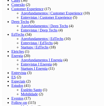
Cases
(36)
Conexão
(2)
Customer Experience
(17)
Aprofundamentos | Customer Experience
(10)
Entrevistas | Customer Experience
(5)
Deep Techs
(9)
Aprofundamentos | Deep Techs
(4)
Entrevistas | Deep Techs
(4)
EdTechs
(34)
Aprofundamentos | EdTechs
(10)
Entrevistas | EdTechs
(4)
Startups | EdTechs
(18)
Eleições
(1)
Energia
(20)
Aprofundamentos I Energia
(4)
Entrevistas I Energia
(4)
Startups I Energia
(11)
Entrevista
(3)
ES
(2)
Especiais
(2)
Estudos
(41)
Espírito Santo
(1)
Mobilidade
(2)
Eventos
(17)
Follow-on
(115)