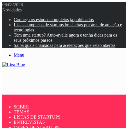
06/08/2026
Novidades
Conheça os estudos completos já publicados
Listas completas de startups brasileiras por área de atuação e
tecnologias
Tem uma startup? Auto-avalie agora e tenha dicas para os
seus próximos passos
Saiba quais chamadas para acelerações que estão abertas
Menu
SOBRE
TEMAS
LISTAS DE STARTUPS
ENTREVISTAS
CASES DE STARTUPS