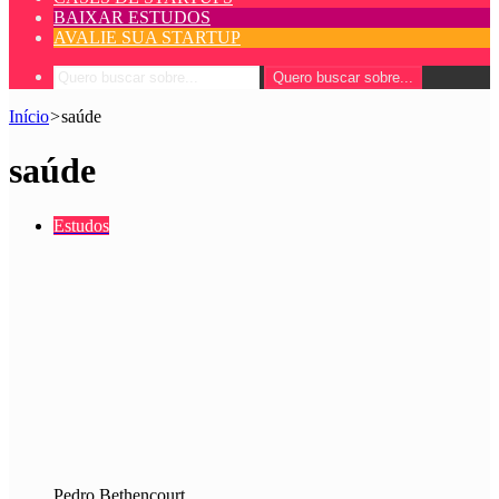
BAIXAR ESTUDOS
AVALIE SUA STARTUP
Quero buscar sobre...
Início
>
saúde
saúde
Estudos
Pedro Bethencourt