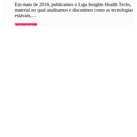
Em maio de 2018, publicamos o Liga Insights Health Techs,
material no qual analisamos e discutimos como as tecnologias
estavam,…
Leia mais »
Hard Sciences
Helena Portilho
A relevância de P&D para inovação
na Saúde