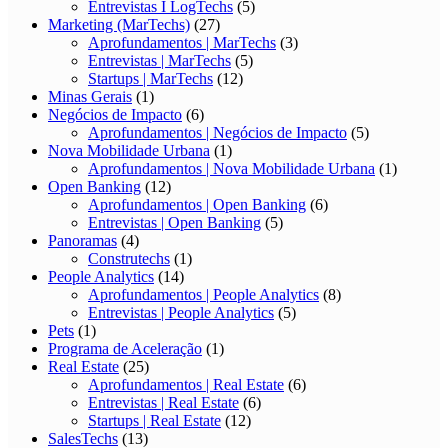
Entrevistas I LogTechs
(5)
Marketing (MarTechs)
(27)
Aprofundamentos | MarTechs
(3)
Entrevistas | MarTechs
(5)
Startups | MarTechs
(12)
Minas Gerais
(1)
Negócios de Impacto
(6)
Aprofundamentos | Negócios de Impacto
(5)
Nova Mobilidade Urbana
(1)
Aprofundamentos | Nova Mobilidade Urbana
(1)
Open Banking
(12)
Aprofundamentos | Open Banking
(6)
Entrevistas | Open Banking
(5)
Panoramas
(4)
Construtechs
(1)
People Analytics
(14)
Aprofundamentos | People Analytics
(8)
Entrevistas | People Analytics
(5)
Pets
(1)
Programa de Aceleração
(1)
Real Estate
(25)
Aprofundamentos | Real Estate
(6)
Entrevistas | Real Estate
(6)
Startups | Real Estate
(12)
SalesTechs
(13)