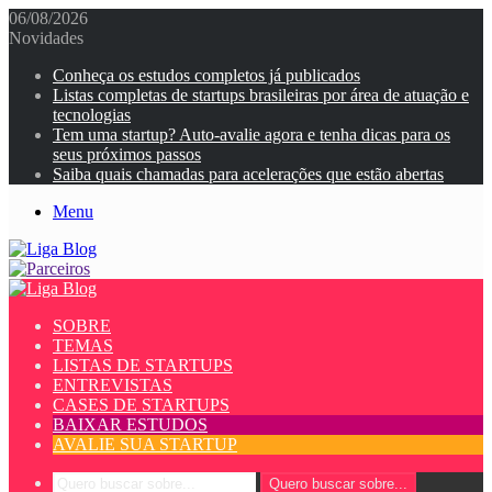
06/08/2026
Novidades
Conheça os estudos completos já publicados
Listas completas de startups brasileiras por área de atuação e
tecnologias
Tem uma startup? Auto-avalie agora e tenha dicas para os
seus próximos passos
Saiba quais chamadas para acelerações que estão abertas
Menu
SOBRE
TEMAS
LISTAS DE STARTUPS
ENTREVISTAS
CASES DE STARTUPS
BAIXAR ESTUDOS
AVALIE SUA STARTUP
Quero buscar sobre...