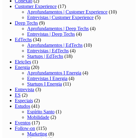
Conexão
(2)
Customer Experience
(17)
Aprofundamentos | Customer Experience
(10)
Entrevistas | Customer Experience
(5)
Deep Techs
(9)
Aprofundamentos | Deep Techs
(4)
Entrevistas | Deep Techs
(4)
EdTechs
(34)
Aprofundamentos | EdTechs
(10)
Entrevistas | EdTechs
(4)
Startups | EdTechs
(18)
Eleições
(1)
Energia
(20)
Aprofundamentos I Energia
(4)
Entrevistas I Energia
(4)
Startups I Energia
(11)
Entrevista
(3)
ES
(2)
Especiais
(2)
Estudos
(41)
Espírito Santo
(1)
Mobilidade
(2)
Eventos
(17)
Follow-on
(115)
Marketing
(8)