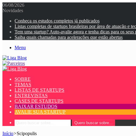
06/08/2026
Novidades
Conheça os estudos completos já publicados
Listas completas de startups brasileiras por área de atuação e te
Tem uma startup? Auto-avalie agora e tenha dicas para os seus
Saiba quais chamadas para acelerações que estão abertas
Menu
SOBRE
TEMAS
LISTAS DE STARTUPS
ENTREVISTAS
CASES DE STARTUPS
BAIXAR ESTUDOS
AVALIE SUA STARTUP
Quero buscar sobre...
Início
>
Scipopulis