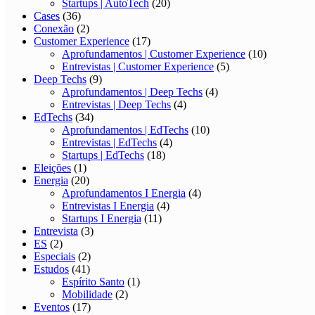
Startups | AutoTech
(20)
Cases
(36)
Conexão
(2)
Customer Experience
(17)
Aprofundamentos | Customer Experience
(10)
Entrevistas | Customer Experience
(5)
Deep Techs
(9)
Aprofundamentos | Deep Techs
(4)
Entrevistas | Deep Techs
(4)
EdTechs
(34)
Aprofundamentos | EdTechs
(10)
Entrevistas | EdTechs
(4)
Startups | EdTechs
(18)
Eleições
(1)
Energia
(20)
Aprofundamentos I Energia
(4)
Entrevistas I Energia
(4)
Startups I Energia
(11)
Entrevista
(3)
ES
(2)
Especiais
(2)
Estudos
(41)
Espírito Santo
(1)
Mobilidade
(2)
Eventos
(17)