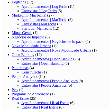
Logtechs
(17)
Aprofundamentos | LogTechs
(11)
Entrevistas I LogTechs
(5)
Marketing (MarTechs)
(27)
Aprofundamentos | MarTechs
(3)
Entrevistas | MarTechs
(5)
Startups | MarTechs
(12)
Minas Gerais
(1)
Negócios de Impacto
(6)
Aprofundamentos | Negócios de Impacto
(5)
Nova Mobilidade Urbana
(1)
Aprofundamentos | Nova Mobilidade Urbana
(1)
Open Banking
(12)
Aprofundamentos | Open Banking
(6)
Entrevistas | Open Banking
(5)
Panoramas
(4)
Construtechs
(1)
People Analytics
(14)
Aprofundamentos | People Analytics
(8)
Entrevistas | People Analytics
(5)
Pets
(1)
Programa de Aceleração
(1)
Real Estate
(25)
Aprofundamentos | Real Estate
(6)
Entrevistas | Real Estate
(6)