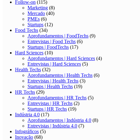
Follow-on
(115)
Marketing
(8)
Mercado
(40)
PMEs
(6)
Startups
(12)
Food Techs
(34)
Aprofundamentos | FoodTechs
(9)
Entrevistas | Food Techs
(6)
Startups | FoodTechs
(17)
Hard Sciences
(10)
Aprofundamentos | Hard Sciences
(4)
Entrevistas | Hard Sciences
(5)
Health Techs
(32)
Aprofundamentos | Health Techs
(6)
Entrevistas | Health Techs
(3)
Startups | Health Techs
(19)
HR Techs
(29)
Aprofundamentos | HR Techs
(5)
Entrevistas | HR Techs
(2)
Startups | HR Techs
(19)
Indústria 4.0
(17)
Aprofundamentos | Indústria 4.0
(8)
Entrevistas | Indústria 4.0
(7)
Infográficos
(5)
Inovação
(68)