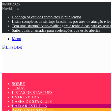
06/08/2026
Novidades
Conheça os estudos completos já publicados
Listas completas de startups brasileiras por área de atuação e te
Tem uma startup? Auto-avalie agora e tenha dicas para os seus
Saiba quais chamadas para acelerações que estão abertas
Menu
SOBRE
TEMAS
LISTAS DE STARTUPS
ENTREVISTAS
CASES DE STARTUPS
BAIXAR ESTUDOS
AVALIE SUA STARTUP