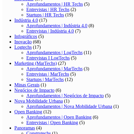
Aprofundamentos | HR Techs
(5)
Entrevistas | HR Techs
(2)
Startups | HR Techs
(19)
Indústria 4.0
(17)
Aprofundamentos | Indústria 4.0
(8)
Entrevistas | Indústria 4.0
(7)
Infográficos
(5)
Inovação
(68)
Logtechs
(17)
Aprofundamentos | LogTechs
(11)
Entrevistas I LogTechs
(5)
Marketing (MarTechs)
(27)
Aprofundamentos | MarTechs
(3)
Entrevistas | MarTechs
(5)
Startups | MarTechs
(12)
Minas Gerais
(1)
Negócios de Impacto
(6)
Aprofundamentos | Negócios de Impacto
(5)
Nova Mobilidade Urbana
(1)
Aprofundamentos | Nova Mobilidade Urbana
(1)
Open Banking
(12)
Aprofundamentos | Open Banking
(6)
Entrevistas | Open Banking
(5)
Panoramas
(4)
Construtechs
(1)