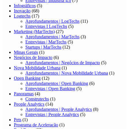
Entrevistas | Indústria 4.0
(7)
Infográficos
(5)
Inovação
(68)
Logtechs
(17)
Aprofundamentos | LogTechs
(11)
Entrevistas I LogTechs
(5)
Marketing (MarTechs)
(27)
Aprofundamentos | MarTechs
(3)
Entrevistas | MarTechs
(5)
Startups | MarTechs
(12)
Minas Gerais
(1)
Negócios de Impacto
(6)
Aprofundamentos | Negócios de Impacto
(5)
Nova Mobilidade Urbana
(1)
Aprofundamentos | Nova Mobilidade Urbana
(1)
Open Banking
(12)
Aprofundamentos | Open Banking
(6)
Entrevistas | Open Banking
(5)
Panoramas
(4)
Construtechs
(1)
People Analytics
(14)
Aprofundamentos | People Analytics
(8)
Entrevistas | People Analytics
(5)
Pets
(1)
Programa de Aceleração
(1)