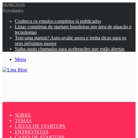
06/08/2026
Novidades
Conheça os estudos completos já publicados
Listas completas de startups brasileiras por área de atuação e
tecnologias
Tem uma startup? Auto-avalie agora e tenha dicas para os
seus próximos passos
Saiba quais chamadas para acelerações que estão abertas
Menu
SOBRE
TEMAS
LISTAS DE STARTUPS
ENTREVISTAS
CASES DE STARTUPS