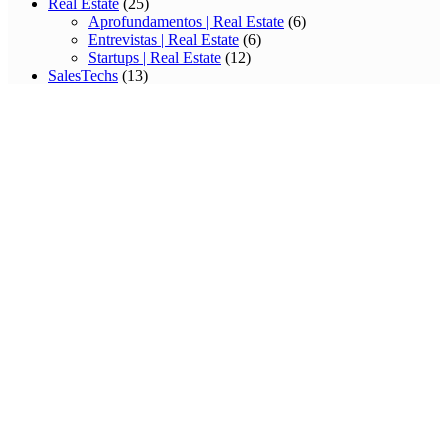
Real Estate
(25)
Aprofundamentos | Real Estate
(6)
Entrevistas | Real Estate
(6)
Startups | Real Estate
(12)
SalesTechs
(13)
— Aprofundamentos | SalesTechs
(4)
— Entrevistas | SalesTechs
(2)
Startups I SalesTechs
(7)
Sports Techs
(22)
Aprofundamentos | Sports Techs
(5)
Entrevistas | Sports Techs
(4)
Startups | Sports Techs
(12)
Tecnologias Emergentes
(16)
Aprofundamentos | Tecnologias Emergentes
(6)
Entrevistas | Tecnologias Emergentes
(2)
Startups | Tecnologias Emergentes
(7)
TI
(25)
Aprofundamentos | TI
(7)
Entrevistas | TI
(4)
Startups | TI
(13)
Travel Techs
(6)
Aprofundamentos | Travel Techs
(4)
Entrevistas | Travel Techs
(2)
Turismo
(1)
Uncategorized
(1)