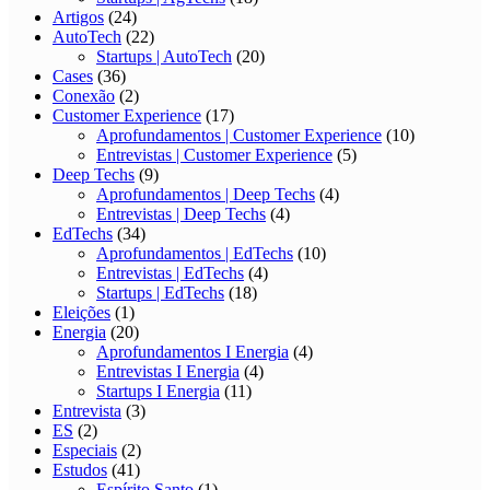
Artigos
(24)
AutoTech
(22)
Startups | AutoTech
(20)
Cases
(36)
Conexão
(2)
Customer Experience
(17)
Aprofundamentos | Customer Experience
(10)
Entrevistas | Customer Experience
(5)
Deep Techs
(9)
Aprofundamentos | Deep Techs
(4)
Entrevistas | Deep Techs
(4)
EdTechs
(34)
Aprofundamentos | EdTechs
(10)
Entrevistas | EdTechs
(4)
Startups | EdTechs
(18)
Eleições
(1)
Energia
(20)
Aprofundamentos I Energia
(4)
Entrevistas I Energia
(4)
Startups I Energia
(11)
Entrevista
(3)
ES
(2)
Especiais
(2)
Estudos
(41)
Espírito Santo
(1)