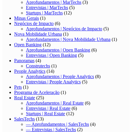
Aprofundamentos | MarTechs
(3)
Entrevistas | MarTechs
(5)
Startups | MarTechs
(12)
Minas Gerais
(1)
Negócios de Impacto
(6)
Aprofundamentos | Negócios de Impacto
(5)
Nova Mobilidade Urbana
(1)
Aprofundamentos | Nova Mobilidade Urbana
(1)
Open Banking
(12)
Aprofundamentos | Open Banking
(6)
Entrevistas | Open Banking
(5)
Panoramas
(4)
Construtechs
(1)
People Analytics
(14)
Aprofundamentos | People Analytics
(8)
Entrevistas | People Analytics
(5)
Pets
(1)
Programa de Aceleração
(1)
Real Estate
(25)
Aprofundamentos | Real Estate
(6)
Entrevistas | Real Estate
(6)
Startups | Real Estate
(12)
SalesTechs
(13)
— Aprofundamentos | SalesTechs
(4)
— Entrevistas | SalesTechs
(2)