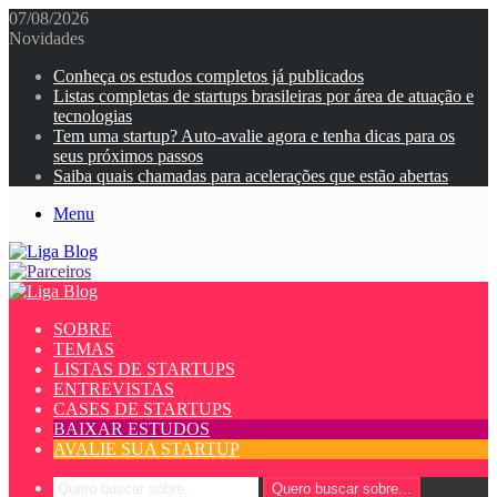
07/08/2026
Novidades
Conheça os estudos completos já publicados
Listas completas de startups brasileiras por área de atuação e
tecnologias
Tem uma startup? Auto-avalie agora e tenha dicas para os
seus próximos passos
Saiba quais chamadas para acelerações que estão abertas
Menu
SOBRE
TEMAS
LISTAS DE STARTUPS
ENTREVISTAS
CASES DE STARTUPS
BAIXAR ESTUDOS
AVALIE SUA STARTUP
Quero buscar sobre...