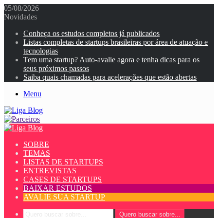
05/08/2026
Novidades
Conheça os estudos completos já publicados
Listas completas de startups brasileiras por área de atuação e
tecnologias
Tem uma startup? Auto-avalie agora e tenha dicas para os
seus próximos passos
Saiba quais chamadas para acelerações que estão abertas
Menu
SOBRE
TEMAS
LISTAS DE STARTUPS
ENTREVISTAS
CASES DE STARTUPS
BAIXAR ESTUDOS
AVALIE SUA STARTUP
Quero buscar sobre...