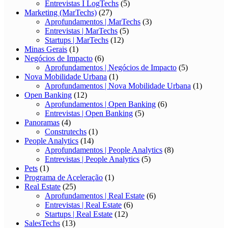
Entrevistas I LogTechs
(5)
Marketing (MarTechs)
(27)
Aprofundamentos | MarTechs
(3)
Entrevistas | MarTechs
(5)
Startups | MarTechs
(12)
Minas Gerais
(1)
Negócios de Impacto
(6)
Aprofundamentos | Negócios de Impacto
(5)
Nova Mobilidade Urbana
(1)
Aprofundamentos | Nova Mobilidade Urbana
(1)
Open Banking
(12)
Aprofundamentos | Open Banking
(6)
Entrevistas | Open Banking
(5)
Panoramas
(4)
Construtechs
(1)
People Analytics
(14)
Aprofundamentos | People Analytics
(8)
Entrevistas | People Analytics
(5)
Pets
(1)
Programa de Aceleração
(1)
Real Estate
(25)
Aprofundamentos | Real Estate
(6)
Entrevistas | Real Estate
(6)
Startups | Real Estate
(12)
SalesTechs
(13)