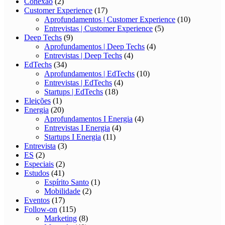
Conexão
(2)
Customer Experience
(17)
Aprofundamentos | Customer Experience
(10)
Entrevistas | Customer Experience
(5)
Deep Techs
(9)
Aprofundamentos | Deep Techs
(4)
Entrevistas | Deep Techs
(4)
EdTechs
(34)
Aprofundamentos | EdTechs
(10)
Entrevistas | EdTechs
(4)
Startups | EdTechs
(18)
Eleições
(1)
Energia
(20)
Aprofundamentos I Energia
(4)
Entrevistas I Energia
(4)
Startups I Energia
(11)
Entrevista
(3)
ES
(2)
Especiais
(2)
Estudos
(41)
Espírito Santo
(1)
Mobilidade
(2)
Eventos
(17)
Follow-on
(115)
Marketing
(8)