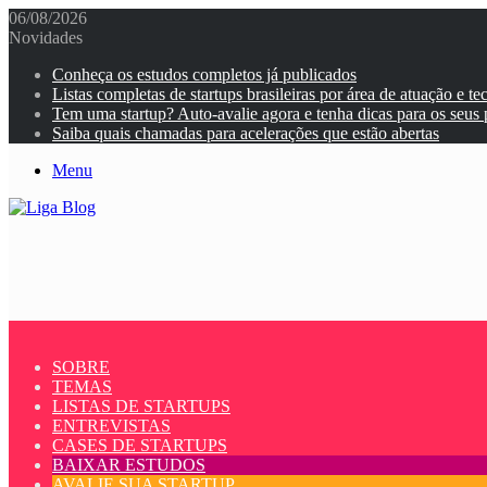
06/08/2026
Novidades
Conheça os estudos completos já publicados
Listas completas de startups brasileiras por área de atuação e te
Tem uma startup? Auto-avalie agora e tenha dicas para os seus
Saiba quais chamadas para acelerações que estão abertas
Menu
SOBRE
TEMAS
LISTAS DE STARTUPS
ENTREVISTAS
CASES DE STARTUPS
BAIXAR ESTUDOS
AVALIE SUA STARTUP