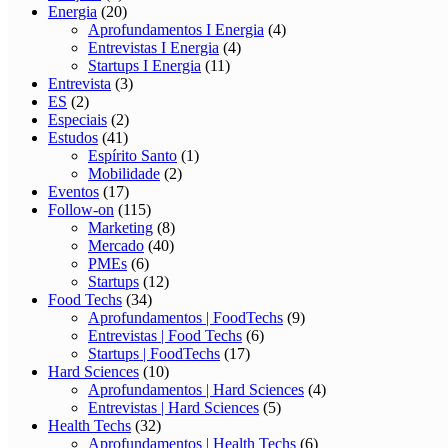
Energia
(20)
Aprofundamentos I Energia
(4)
Entrevistas I Energia
(4)
Startups I Energia
(11)
Entrevista
(3)
ES
(2)
Especiais
(2)
Estudos
(41)
Espírito Santo
(1)
Mobilidade
(2)
Eventos
(17)
Follow-on
(115)
Marketing
(8)
Mercado
(40)
PMEs
(6)
Startups
(12)
Food Techs
(34)
Aprofundamentos | FoodTechs
(9)
Entrevistas | Food Techs
(6)
Startups | FoodTechs
(17)
Hard Sciences
(10)
Aprofundamentos | Hard Sciences
(4)
Entrevistas | Hard Sciences
(5)
Health Techs
(32)
Aprofundamentos | Health Techs
(6)