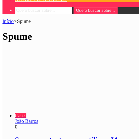
Quero buscar sobre...
Início
>
Spume
Spume
Cases
João Barros
0