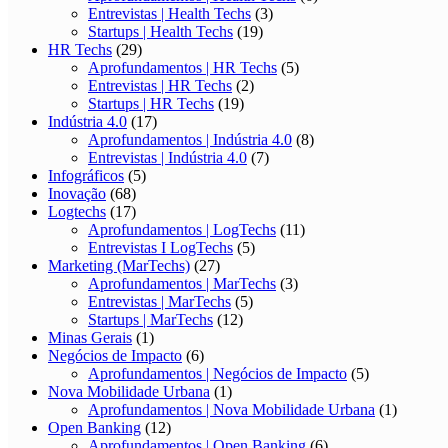
Entrevistas | Health Techs
(3)
Startups | Health Techs
(19)
HR Techs
(29)
Aprofundamentos | HR Techs
(5)
Entrevistas | HR Techs
(2)
Startups | HR Techs
(19)
Indústria 4.0
(17)
Aprofundamentos | Indústria 4.0
(8)
Entrevistas | Indústria 4.0
(7)
Infográficos
(5)
Inovação
(68)
Logtechs
(17)
Aprofundamentos | LogTechs
(11)
Entrevistas I LogTechs
(5)
Marketing (MarTechs)
(27)
Aprofundamentos | MarTechs
(3)
Entrevistas | MarTechs
(5)
Startups | MarTechs
(12)
Minas Gerais
(1)
Negócios de Impacto
(6)
Aprofundamentos | Negócios de Impacto
(5)
Nova Mobilidade Urbana
(1)
Aprofundamentos | Nova Mobilidade Urbana
(1)
Open Banking
(12)
Aprofundamentos | Open Banking
(6)