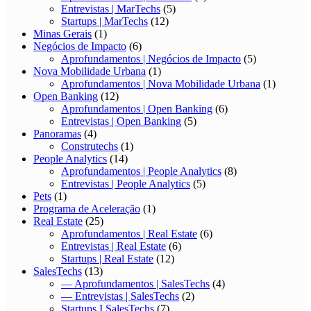
Entrevistas | MarTechs
(5)
Startups | MarTechs
(12)
Minas Gerais
(1)
Negócios de Impacto
(6)
Aprofundamentos | Negócios de Impacto
(5)
Nova Mobilidade Urbana
(1)
Aprofundamentos | Nova Mobilidade Urbana
(1)
Open Banking
(12)
Aprofundamentos | Open Banking
(6)
Entrevistas | Open Banking
(5)
Panoramas
(4)
Construtechs
(1)
People Analytics
(14)
Aprofundamentos | People Analytics
(8)
Entrevistas | People Analytics
(5)
Pets
(1)
Programa de Aceleração
(1)
Real Estate
(25)
Aprofundamentos | Real Estate
(6)
Entrevistas | Real Estate
(6)
Startups | Real Estate
(12)
SalesTechs
(13)
— Aprofundamentos | SalesTechs
(4)
— Entrevistas | SalesTechs
(2)
Startups I SalesTechs
(7)