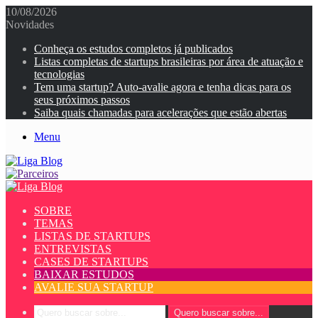
10/08/2026
Novidades
Conheça os estudos completos já publicados
Listas completas de startups brasileiras por área de atuação e
tecnologias
Tem uma startup? Auto-avalie agora e tenha dicas para os
seus próximos passos
Saiba quais chamadas para acelerações que estão abertas
Menu
SOBRE
TEMAS
LISTAS DE STARTUPS
ENTREVISTAS
CASES DE STARTUPS
BAIXAR ESTUDOS
AVALIE SUA STARTUP
Quero buscar sobre...