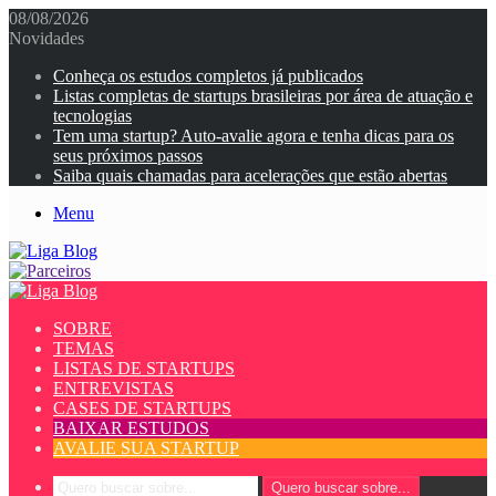
08/08/2026
Novidades
Conheça os estudos completos já publicados
Listas completas de startups brasileiras por área de atuação e
tecnologias
Tem uma startup? Auto-avalie agora e tenha dicas para os
seus próximos passos
Saiba quais chamadas para acelerações que estão abertas
Menu
SOBRE
TEMAS
LISTAS DE STARTUPS
ENTREVISTAS
CASES DE STARTUPS
BAIXAR ESTUDOS
AVALIE SUA STARTUP
Quero buscar sobre...