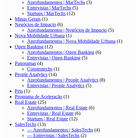
Aprofundamentos | MarTechs
(3)
Entrevistas | MarTechs
(5)
Startups | MarTechs
(12)
Minas Gerais
(1)
Negócios de Impacto
(6)
Aprofundamentos | Negócios de Impacto
(5)
Nova Mobilidade Urbana
(1)
Aprofundamentos | Nova Mobilidade Urbana
(1)
Open Banking
(12)
Aprofundamentos | Open Banking
(6)
Entrevistas | Open Banking
(5)
Panoramas
(4)
Construtechs
(1)
People Analytics
(14)
Aprofundamentos | People Analytics
(8)
Entrevistas | People Analytics
(5)
Pets
(1)
Programa de Aceleração
(1)
Real Estate
(25)
Aprofundamentos | Real Estate
(6)
Entrevistas | Real Estate
(6)
Startups | Real Estate
(12)
SalesTechs
(13)
— Aprofundamentos | SalesTechs
(4)
— Entrevistas | SalesTechs
(2)