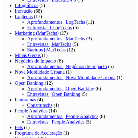
Infográficos
(5)
Inovação
(68)
Logtechs
(17)
Aprofundamentos | LogTechs
(11)
Entrevistas I LogTechs
(5)
Marketing (MarTechs)
(27)
Aprofundamentos | MarTechs
(3)
Entrevistas | MarTechs
(5)
Startups | MarTechs
(12)
Minas Gerais
(1)
Negócios de Impacto
(6)
Aprofundamentos | Negócios de Impacto
(5)
Nova Mobilidade Urbana
(1)
Aprofundamentos | Nova Mobilidade Urbana
(1)
Open Banking
(12)
Aprofundamentos | Open Banking
(6)
Entrevistas | Open Banking
(5)
Panoramas
(4)
Construtechs
(1)
People Analytics
(14)
Aprofundamentos | People Analytics
(8)
Entrevistas | People Analytics
(5)
Pets
(1)
Programa de Aceleração
(1)