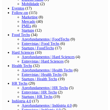
Mobilidade
(2)
Eventos
(17)
Follow-on
(115)
Marketing
(8)
Mercado
(40)
PMEs
(6)
Startups
(12)
Food Techs
(34)
Aprofundamentos | FoodTechs
(9)
Entrevistas | Food Techs
(6)
Startups | FoodTechs
(17)
Hard Sciences
(10)
Aprofundamentos | Hard Sciences
(4)
Entrevistas | Hard Sciences
(5)
Health Techs
(32)
Aprofundamentos | Health Techs
(6)
Entrevistas | Health Techs
(3)
Startups | Health Techs
(19)
HR Techs
(29)
Aprofundamentos | HR Techs
(5)
Entrevistas | HR Techs
(2)
Startups | HR Techs
(19)
Indústria 4.0
(17)
Aprofundamentos | Indústria 4.0
(8)
Entrevistas | Indústria 4.0
(7)