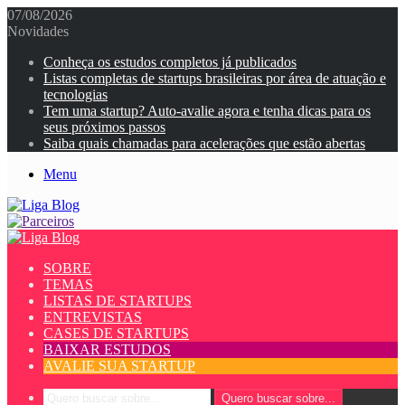
07/08/2026
Novidades
Conheça os estudos completos já publicados
Listas completas de startups brasileiras por área de atuação e
tecnologias
Tem uma startup? Auto-avalie agora e tenha dicas para os
seus próximos passos
Saiba quais chamadas para acelerações que estão abertas
Menu
SOBRE
TEMAS
LISTAS DE STARTUPS
ENTREVISTAS
CASES DE STARTUPS
BAIXAR ESTUDOS
AVALIE SUA STARTUP
Quero buscar sobre...