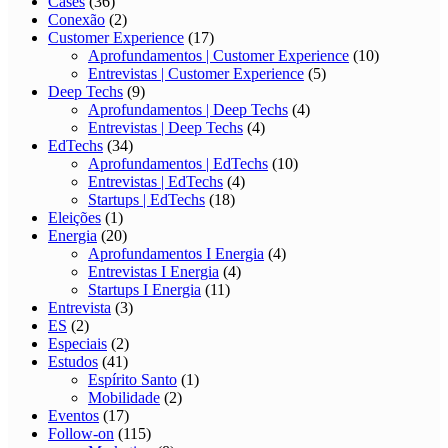
Cases
(36)
Conexão
(2)
Customer Experience
(17)
Aprofundamentos | Customer Experience
(10)
Entrevistas | Customer Experience
(5)
Deep Techs
(9)
Aprofundamentos | Deep Techs
(4)
Entrevistas | Deep Techs
(4)
EdTechs
(34)
Aprofundamentos | EdTechs
(10)
Entrevistas | EdTechs
(4)
Startups | EdTechs
(18)
Eleições
(1)
Energia
(20)
Aprofundamentos I Energia
(4)
Entrevistas I Energia
(4)
Startups I Energia
(11)
Entrevista
(3)
ES
(2)
Especiais
(2)
Estudos
(41)
Espírito Santo
(1)
Mobilidade
(2)
Eventos
(17)
Follow-on
(115)