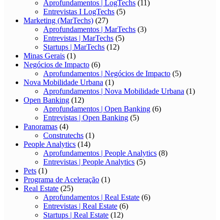
Aprofundamentos | LogTechs
(11)
Entrevistas I LogTechs
(5)
Marketing (MarTechs)
(27)
Aprofundamentos | MarTechs
(3)
Entrevistas | MarTechs
(5)
Startups | MarTechs
(12)
Minas Gerais
(1)
Negócios de Impacto
(6)
Aprofundamentos | Negócios de Impacto
(5)
Nova Mobilidade Urbana
(1)
Aprofundamentos | Nova Mobilidade Urbana
(1)
Open Banking
(12)
Aprofundamentos | Open Banking
(6)
Entrevistas | Open Banking
(5)
Panoramas
(4)
Construtechs
(1)
People Analytics
(14)
Aprofundamentos | People Analytics
(8)
Entrevistas | People Analytics
(5)
Pets
(1)
Programa de Aceleração
(1)
Real Estate
(25)
Aprofundamentos | Real Estate
(6)
Entrevistas | Real Estate
(6)
Startups | Real Estate
(12)