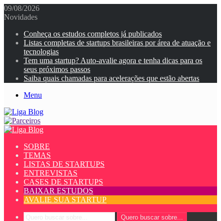
09/08/2026
Novidades
Conheça os estudos completos já publicados
Listas completas de startups brasileiras por área de atuação e
tecnologias
Tem uma startup? Auto-avalie agora e tenha dicas para os
seus próximos passos
Saiba quais chamadas para acelerações que estão abertas
Menu
SOBRE
TEMAS
LISTAS DE STARTUPS
ENTREVISTAS
CASES DE STARTUPS
BAIXAR ESTUDOS
AVALIE SUA STARTUP
Quero buscar sobre...