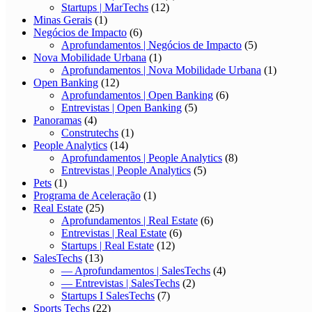
Startups | MarTechs
(12)
Minas Gerais
(1)
Negócios de Impacto
(6)
Aprofundamentos | Negócios de Impacto
(5)
Nova Mobilidade Urbana
(1)
Aprofundamentos | Nova Mobilidade Urbana
(1)
Open Banking
(12)
Aprofundamentos | Open Banking
(6)
Entrevistas | Open Banking
(5)
Panoramas
(4)
Construtechs
(1)
People Analytics
(14)
Aprofundamentos | People Analytics
(8)
Entrevistas | People Analytics
(5)
Pets
(1)
Programa de Aceleração
(1)
Real Estate
(25)
Aprofundamentos | Real Estate
(6)
Entrevistas | Real Estate
(6)
Startups | Real Estate
(12)
SalesTechs
(13)
— Aprofundamentos | SalesTechs
(4)
— Entrevistas | SalesTechs
(2)
Startups I SalesTechs
(7)
Sports Techs
(22)