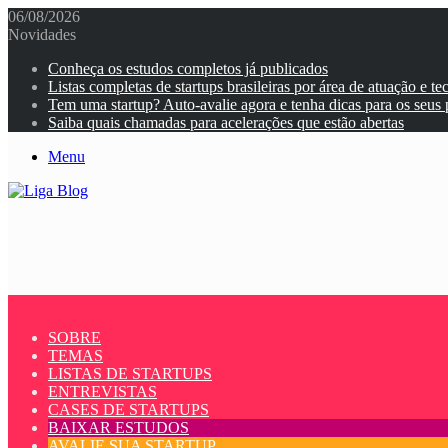
06/08/2026
Novidades
Conheça os estudos completos já publicados
Listas completas de startups brasileiras por área de atuação e te
Tem uma startup? Auto-avalie agora e tenha dicas para os seus
Saiba quais chamadas para acelerações que estão abertas
Menu
SOBRE
TEMAS
LISTAS DE STARTUPS
ENTREVISTAS
CASES DE STARTUPS
BAIXAR ESTUDOS
AVALIE SUA STARTUP