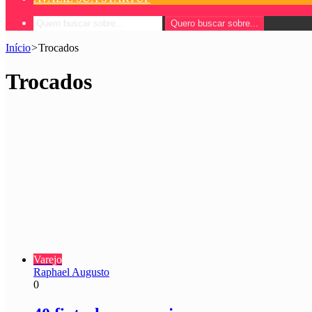
Quero buscar sobre...
Início
>
Trocados
Trocados
Varejo
Raphael Augusto
0