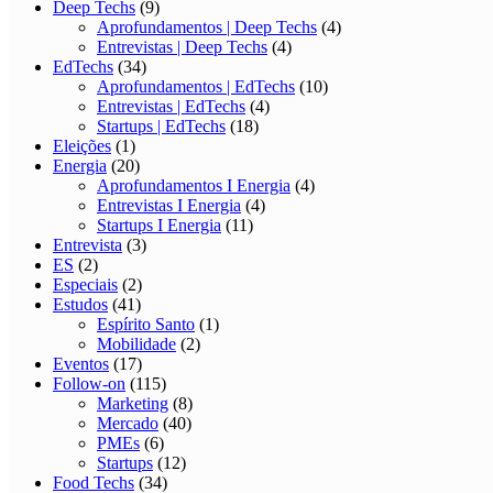
Deep Techs
(9)
Aprofundamentos | Deep Techs
(4)
Entrevistas | Deep Techs
(4)
EdTechs
(34)
Aprofundamentos | EdTechs
(10)
Entrevistas | EdTechs
(4)
Startups | EdTechs
(18)
Eleições
(1)
Energia
(20)
Aprofundamentos I Energia
(4)
Entrevistas I Energia
(4)
Startups I Energia
(11)
Entrevista
(3)
ES
(2)
Especiais
(2)
Estudos
(41)
Espírito Santo
(1)
Mobilidade
(2)
Eventos
(17)
Follow-on
(115)
Marketing
(8)
Mercado
(40)
PMEs
(6)
Startups
(12)
Food Techs
(34)