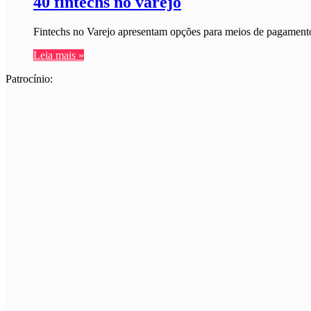
40 fintechs no varejo
Fintechs no Varejo apresentam opções para meios de pagamento
Leia mais »
Patrocínio: