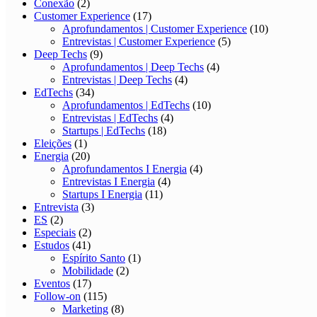
Conexão
(2)
Customer Experience
(17)
Aprofundamentos | Customer Experience
(10)
Entrevistas | Customer Experience
(5)
Deep Techs
(9)
Aprofundamentos | Deep Techs
(4)
Entrevistas | Deep Techs
(4)
EdTechs
(34)
Aprofundamentos | EdTechs
(10)
Entrevistas | EdTechs
(4)
Startups | EdTechs
(18)
Eleições
(1)
Energia
(20)
Aprofundamentos I Energia
(4)
Entrevistas I Energia
(4)
Startups I Energia
(11)
Entrevista
(3)
ES
(2)
Especiais
(2)
Estudos
(41)
Espírito Santo
(1)
Mobilidade
(2)
Eventos
(17)
Follow-on
(115)
Marketing
(8)