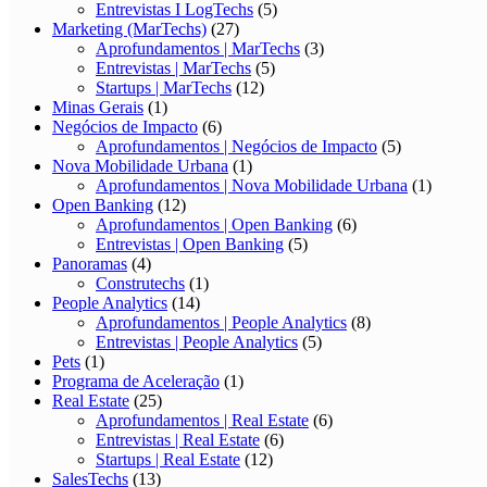
Entrevistas I LogTechs
(5)
Marketing (MarTechs)
(27)
Aprofundamentos | MarTechs
(3)
Entrevistas | MarTechs
(5)
Startups | MarTechs
(12)
Minas Gerais
(1)
Negócios de Impacto
(6)
Aprofundamentos | Negócios de Impacto
(5)
Nova Mobilidade Urbana
(1)
Aprofundamentos | Nova Mobilidade Urbana
(1)
Open Banking
(12)
Aprofundamentos | Open Banking
(6)
Entrevistas | Open Banking
(5)
Panoramas
(4)
Construtechs
(1)
People Analytics
(14)
Aprofundamentos | People Analytics
(8)
Entrevistas | People Analytics
(5)
Pets
(1)
Programa de Aceleração
(1)
Real Estate
(25)
Aprofundamentos | Real Estate
(6)
Entrevistas | Real Estate
(6)
Startups | Real Estate
(12)
SalesTechs
(13)