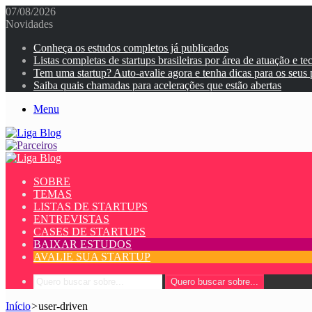
07/08/2026
Novidades
Conheça os estudos completos já publicados
Listas completas de startups brasileiras por área de atuação e te
Tem uma startup? Auto-avalie agora e tenha dicas para os seus
Saiba quais chamadas para acelerações que estão abertas
Menu
SOBRE
TEMAS
LISTAS DE STARTUPS
ENTREVISTAS
CASES DE STARTUPS
BAIXAR ESTUDOS
AVALIE SUA STARTUP
Quero buscar sobre...
Início
>
user-driven