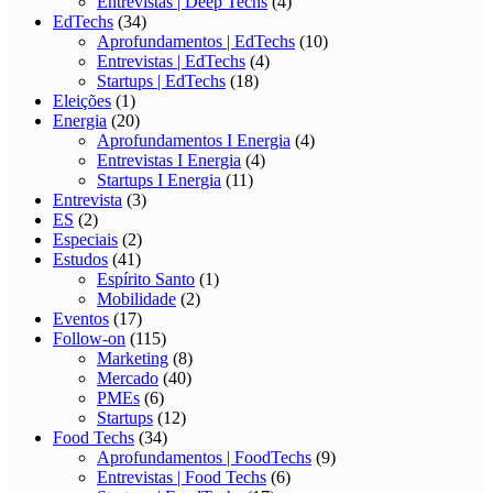
Entrevistas | Deep Techs
(4)
EdTechs
(34)
Aprofundamentos | EdTechs
(10)
Entrevistas | EdTechs
(4)
Startups | EdTechs
(18)
Eleições
(1)
Energia
(20)
Aprofundamentos I Energia
(4)
Entrevistas I Energia
(4)
Startups I Energia
(11)
Entrevista
(3)
ES
(2)
Especiais
(2)
Estudos
(41)
Espírito Santo
(1)
Mobilidade
(2)
Eventos
(17)
Follow-on
(115)
Marketing
(8)
Mercado
(40)
PMEs
(6)
Startups
(12)
Food Techs
(34)
Aprofundamentos | FoodTechs
(9)
Entrevistas | Food Techs
(6)