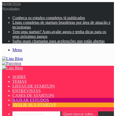
06/08/2026
Novidades
Conheça os estudos completos já publicados
Listas completas de startups brasileiras por área de atuação e
tecnologias
Tem uma startup? Auto-avalie agora e tenha dicas para os
seus próximos passos
Saiba quais chamadas para acelerações que estão abertas
Menu
SOBRE
TEMAS
LISTAS DE STARTUPS
ENTREVISTAS
CASES DE STARTUPS
BAIXAR ESTUDOS
AVALIE SUA STARTUP
Quero buscar sobre...