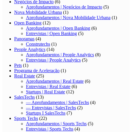
Negócios de Impacto
(6)
Aprofundamentos | Negócios de Impacto
(5)
Nova Mobilidade Urbana
(1)
Aprofundamentos | Nova Mobilidade Urbana
(1)
Open Banking
(12)
Aprofundamentos | Open Banking
(6)
Entrevistas | Open Banking
(5)
Panoramas
(4)
Construtechs
(1)
People Analytics
(14)
Aprofundamentos | People Analytics
(8)
Entrevistas | People Analytics
(5)
Pets
(1)
Programa de Aceleração
(1)
Real Estate
(25)
Aprofundamentos | Real Estate
(6)
Entrevistas | Real Estate
(6)
Startups | Real Estate
(12)
SalesTechs
(13)
— Aprofundamentos | SalesTechs
(4)
— Entrevistas | SalesTechs
(2)
Startups I SalesTechs
(7)
Sports Techs
(22)
Aprofundamentos | Sports Techs
(5)
Entrevistas | Sports Techs
(4)