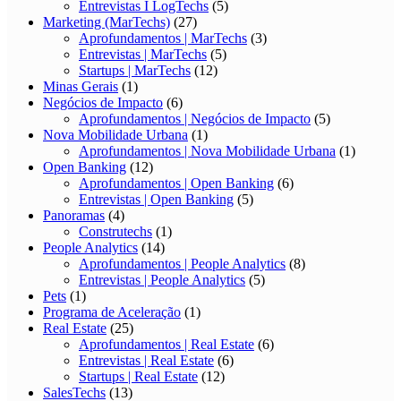
Entrevistas I LogTechs
(5)
Marketing (MarTechs)
(27)
Aprofundamentos | MarTechs
(3)
Entrevistas | MarTechs
(5)
Startups | MarTechs
(12)
Minas Gerais
(1)
Negócios de Impacto
(6)
Aprofundamentos | Negócios de Impacto
(5)
Nova Mobilidade Urbana
(1)
Aprofundamentos | Nova Mobilidade Urbana
(1)
Open Banking
(12)
Aprofundamentos | Open Banking
(6)
Entrevistas | Open Banking
(5)
Panoramas
(4)
Construtechs
(1)
People Analytics
(14)
Aprofundamentos | People Analytics
(8)
Entrevistas | People Analytics
(5)
Pets
(1)
Programa de Aceleração
(1)
Real Estate
(25)
Aprofundamentos | Real Estate
(6)
Entrevistas | Real Estate
(6)
Startups | Real Estate
(12)
SalesTechs
(13)