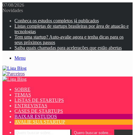
07/08/2026
Novidades
Conheça os estudos completos já publicados
Listas completas de startups brasileiras por área de atuação e
tecnologias
Tem uma startup? Auto-avalie agora e tenha dicas para os
seus próximos passos
Saiba quais chamadas para acelerações que estão abertas
Menu
SOBRE
TEMAS
LISTAS DE STARTUPS
ENTREVISTAS
CASES DE STARTUPS
BAIXAR ESTUDOS
AVALIE SUA STARTUP
Quero buscar sobre...