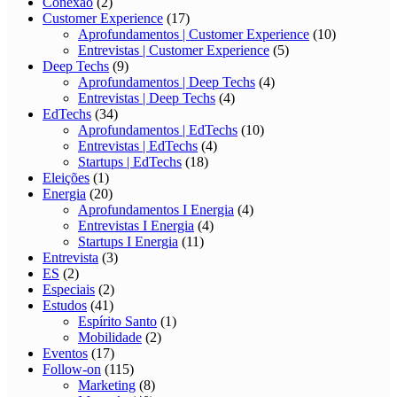
Conexão
(2)
Customer Experience
(17)
Aprofundamentos | Customer Experience
(10)
Entrevistas | Customer Experience
(5)
Deep Techs
(9)
Aprofundamentos | Deep Techs
(4)
Entrevistas | Deep Techs
(4)
EdTechs
(34)
Aprofundamentos | EdTechs
(10)
Entrevistas | EdTechs
(4)
Startups | EdTechs
(18)
Eleições
(1)
Energia
(20)
Aprofundamentos I Energia
(4)
Entrevistas I Energia
(4)
Startups I Energia
(11)
Entrevista
(3)
ES
(2)
Especiais
(2)
Estudos
(41)
Espírito Santo
(1)
Mobilidade
(2)
Eventos
(17)
Follow-on
(115)
Marketing
(8)