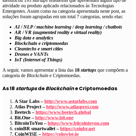
identificou 193
startups
brasileiras que apresentam algum tipo de
atividade ou produto aplicado relacionados às Tecnologias
Emergentes. Assim como na categoria apresentada neste post, as
soluções foram agrupadas em um total 7 categorias, sendo elas:
AI / NLP / machine learning / deep learning / chatbots
AR / VR (augmented reality e virtual reality)
Big data e analytics
Blockchain e criptomoedas
Cleantechs e smart cities
Drones e VANTs
IoT (Internet of Things)
A seguir, vamos apresentar a lista das
18
startups
que compõem a
categoria de
Blockchain
e Criptomoedas
.
As 18
startups
de
Blockchain
e Criptomoedas
A Star Labs –
http://www.astarlabs.com
Atlas Project –
http://www.atlasproj.com
Beetech –
https://www.beetech.global
Bit.One –
http://www.bit.one
BitcoinToYou –
https://www.bitcointoyou.com
coinBR smartwallet –
https://coinbr.net
CoinWISE –
https://coinwise.io