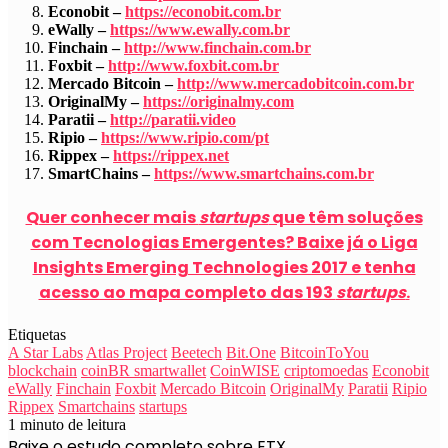
Econobit –
https://econobit.com.br
eWally –
https://www.ewally.com.br
Finchain –
http://www.finchain.com.br
Foxbit –
http://www.foxbit.com.br
Mercado Bitcoin –
http://www.mercadobitcoin.com.br
OriginalMy –
https://originalmy.com
Paratii –
http://paratii.video
Ripio –
https://www.ripio.com/pt
Rippex –
https://rippex.net
SmartChains –
https://www.smartchains.com.br
Quer conhecer mais
startups
que têm soluções
com Tecnologias Emergentes? Baixe já o Liga
Insights Emerging Technologies 2017 e tenha
acesso ao mapa completo das 193
startups
.
Etiquetas
A Star Labs
Atlas Project
Beetech
Bit.One
BitcoinToYou
blockchain
coinBR smartwallet
CoinWISE
criptomoedas
Econobit
eWally
Finchain
Foxbit
Mercado Bitcoin
OriginalMy
Paratii
Ripio
Rippex
Smartchains
startups
1 minuto de leitura
Baixe o estudo completo sobre ETX