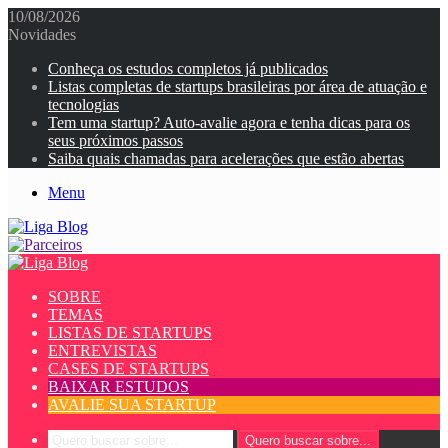
10/08/2026
Novidades
Conheça os estudos completos já publicados
Listas completas de startups brasileiras por área de atuação e
tecnologias
Tem uma startup? Auto-avalie agora e tenha dicas para os
seus próximos passos
Saiba quais chamadas para acelerações que estão abertas
Menu
SOBRE
TEMAS
LISTAS DE STARTUPS
ENTREVISTAS
CASES DE STARTUPS
BAIXAR ESTUDOS
AVALIE SUA STARTUP
Quero buscar sobre...