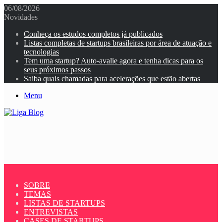
06/08/2026
Novidades
Conheça os estudos completos já publicados
Listas completas de startups brasileiras por área de atuação e
tecnologias
Tem uma startup? Auto-avalie agora e tenha dicas para os
seus próximos passos
Saiba quais chamadas para acelerações que estão abertas
Menu
SOBRE
TEMAS
LISTAS DE STARTUPS
ENTREVISTAS
CASES DE STARTUPS