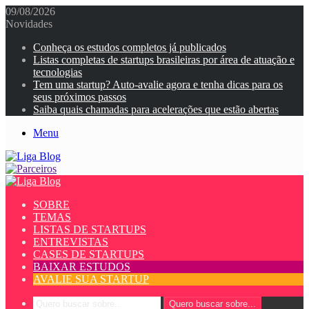
09/08/2026
Novidades
Conheça os estudos completos já publicados
Listas completas de startups brasileiras por área de atuação e
tecnologias
Tem uma startup? Auto-avalie agora e tenha dicas para os
seus próximos passos
Saiba quais chamadas para acelerações que estão abertas
Menu
SOBRE
TEMAS
LISTAS DE STARTUPS
ENTREVISTAS
CASES DE STARTUPS
BAIXAR ESTUDOS
AVALIE SUA STARTUP
Quero buscar sobre...