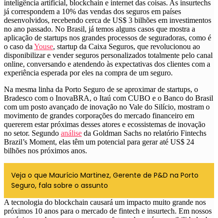
inteligência artificial, blockchain e internet das coisas.
As insurtechs
já correspondem a 10% das vendas dos seguros em países
desenvolvidos, recebendo cerca de US$ 3 bilhões em investimentos
no ano passado
. No Brasil, já temos alguns casos que mostra a
aplicação de startups nos grandes processos de seguradoras, como é
o caso da
Youse
, startup da Caixa Seguros, que revolucionou ao
disponibilizar e vender seguros personalizados totalmente pelo canal
online, conversando e atendendo às expectativas dos clientes com a
experiência esperada por eles na compra de um seguro.
Na mesma linha da Porto Seguro de se aproximar de startups, o
Bradesco com o InovaBRA, o Itaú com CUBO e o Banco do Brasil
com um posto avançado de inovação no Vale do Silício, mostram o
movimento de grandes corporações do mercado financeiro em
quererem estar próximas desses atores e ecossistemas de inovação
no setor. Segundo
análise
da Goldman Sachs no relatório Fintechs
Brazil’s Moment, elas têm um potencial para gerar até US$ 24
bilhões nos próximos anos.
Veja o que Maurício Martinez, Gerente de P&D na Porto
Seguro, fala sobre o assunto
A tecnologia do blockchain causará um impacto muito grande nos
próximos 10 anos para o mercado de fintech e insurtech. Em nossos