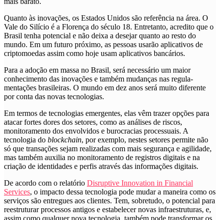
mais barato.
Quanto às inovações, os Estados Unidos são referência na área. O
Vale do Silício é a Florença do século 18. Entretanto, acredito que o
Brasil tenha potencial e não deixa a desejar quanto ao resto do
mundo. Em um futuro próximo, as pessoas usarão aplicativos de
criptomoedas assim como hoje usam aplicativos bancários.
Para a adoção em massa no Brasil, será necessário um maior
conhecimento das inovações e também mudanças nas regula-
mentações brasileiras. O mundo em dez anos será muito diferente
por conta das novas tecnologias.
Em termos de tecnologias emergentes, elas vêm trazer opções para
atacar fortes dores dos setores, como as análises de riscos,
monitoramento dos envolvidos e burocracias processuais
. A
tecnologia do
blockchain
, por exemplo, nestes setores permite não
só que transações sejam realizadas com mais segurança e agilidade,
mas também auxilia no monitoramento de registros digitais e na
criação de identidades e perfis através das informações digitais.
De acordo com o relatório
Disruptive Innovation in Financial
Services
, o impacto dessa tecnologia pode mudar a maneira como os
serviços são entregues aos clientes. Tem, sobretudo, o potencial para
reestruturar processos antigos e estabelecer novas infraestruturas, e,
assim como qualquer nova tecnologia, também pode transformar os