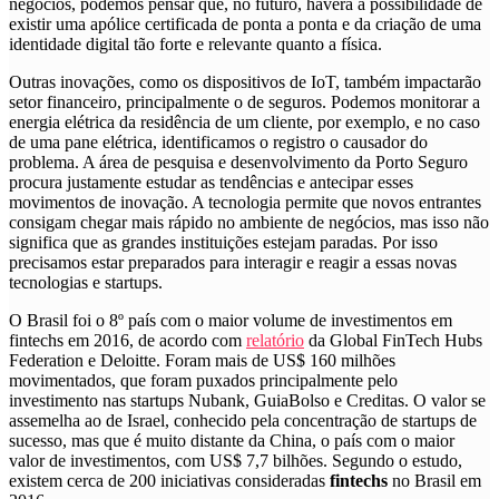
negócios, podemos pensar que, no futuro, haverá a possibilidade de
existir uma apólice certificada de ponta a ponta e da criação de uma
identidade digital tão forte e relevante quanto a física.
Outras inovações, como os dispositivos de IoT, também impactarão
setor financeiro, principalmente o de seguros. Podemos monitorar a
energia elétrica da residência de um cliente, por exemplo, e no caso
de uma pane elétrica, identificamos o registro o causador do
problema. A área de pesquisa e desenvolvimento da Porto Seguro
procura justamente estudar as tendências e antecipar esses
movimentos de inovação. A tecnologia permite que novos entrantes
consigam chegar mais rápido no ambiente de negócios, mas isso não
significa que as grandes instituições estejam paradas. Por isso
precisamos estar preparados para interagir e reagir a essas novas
tecnologias e startups.
O Brasil foi o 8º país com o maior volume de investimentos em
fintechs em 2016, de acordo com
relatório
da Global FinTech Hubs
Federation e Deloitte
. Foram mais de US$ 160 milhões
movimentados, que foram puxados principalmente pelo
investimento nas startups Nubank, GuiaBolso e Creditas. O valor se
assemelha ao de Israel, conhecido pela concentração de startups de
sucesso, mas que é muito distante da China, o país com o maior
valor de investimentos, com US$ 7,7 bilhões. Segundo o estudo,
existem cerca de 200 iniciativas consideradas
fintechs
no Brasil em