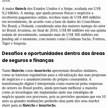
2016.
A maior
fintech
dos Estados Unidos é a Stripe, avaliada em US$
9,2 bilhões. A startup, que ajuda pessoas físicas e negócios a
receberem pagamentos online, recebeu mais de US$ 400 milhões
em investimento, de acordo com a base de dados do Crunchbase.
No Brasil, a Nubank, considerada uma das maiores startups do setor
no Brasil, levantou, no final de 2016, US$ 80 milhões em sua quinta
rodada de investimento, somando mais de US$ 300 milhões em
funding
até o momento, com nomes como Goldman Sachs, Fortress,
Tiger e Sequoia.
Desafios e oportunidades dentro das áreas
de seguros e finanças
Tanto
fintechs
como
insurtechs
apresentam desafios similares,
como as barreiras regulatórias para a oficialização das suas propostas
de negócios e o amadurecimento do próprio consumidor.
A
transformação digital é interpretada como essencial pelas empresas
do setores no Brasil porém, ainda precisam melhorar a maneira
como as tecnologias são implantadas tanto nas estratégias de
negócio quanto nos processos
, pois as previsões apontam que em 10
anos as grandes instituições perderão uma parte dos seus
market
share
para as
fintechs
e
insurtechs
.