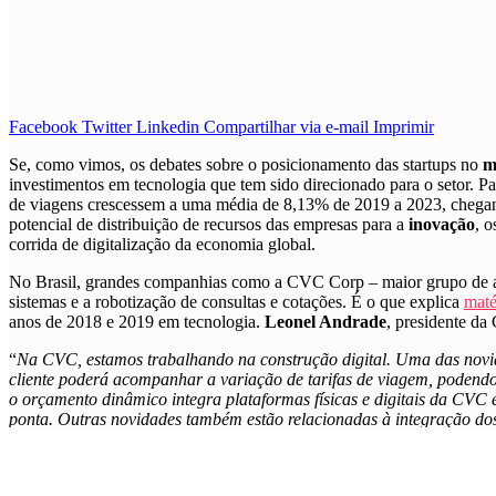
Facebook
Twitter
Linkedin
Compartilhar via e-mail
Imprimir
S
e, como vimos, os debates sobre o posicionamento das startups no
m
investimentos em tecnologia que tem sido direcionado para o setor. 
de viagens crescessem a uma média de 8,13% de 2019 a 2023, chegan
potencial de distribuição de recursos das empresas para a
inovação
, 
corrida de digitalização da economia global.
No Brasil, grandes companhias como a CVC Corp – maior grupo de agê
sistemas e a robotização de consultas e cotações. É o que explica
maté
anos de 2018 e 2019 em tecnologia
.
Leonel Andrade
, presidente d
“
Na CVC, estamos trabalhando na construção digital. Uma das novi
cliente poderá acompanhar a variação de tarifas de viagem, podendo ap
o orçamento dinâmico integra plataformas físicas e digitais da CVC e
ponta. Outras novidades também estão relacionadas à integração dos m
identificada por geolocalização – entrará em contato para se disponi
compra da viagem. Um especialista entrará em contato para fornecer