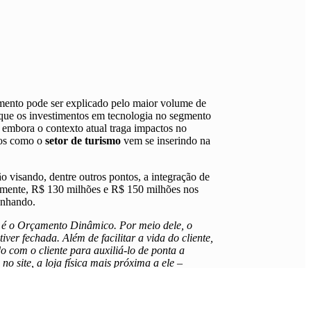
ento pode ser explicado pelo maior volume de
 que
os investimentos em tecnologia no segmento
, embora o contexto atual traga impactos no
mos como o
setor de turismo
vem se inserindo na
visando, dentre outros pontos, a integração de
amente, R$ 130 milhões e R$ 150 milhões nos
anhando.
 é o Orçamento Dinâmico. Por meio dele, o
ver fechada. Além de facilitar a vida do cliente,
o com o cliente para auxiliá-lo de ponta a
o site, a loja física mais próxima a ele –
pesquisam por um destino, mas não seguem com a
explica
Andrade
.