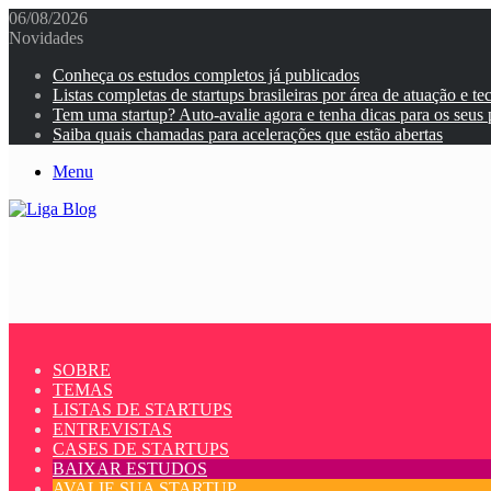
06/08/2026
Novidades
Conheça os estudos completos já publicados
Listas completas de startups brasileiras por área de atuação e te
Tem uma startup? Auto-avalie agora e tenha dicas para os seus
Saiba quais chamadas para acelerações que estão abertas
Menu
SOBRE
TEMAS
LISTAS DE STARTUPS
ENTREVISTAS
CASES DE STARTUPS
BAIXAR ESTUDOS
AVALIE SUA STARTUP