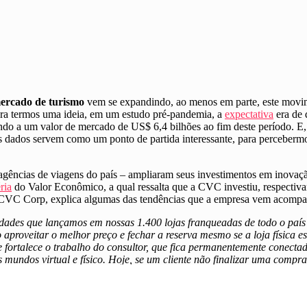
ercado de turismo
vem se expandindo, ao menos em parte, este movim
Para termos uma ideia, em um estudo pré-pandemia, a
expectativa
era de
do a um valor de mercado de US$ 6,4 bilhões ao fim deste período
. E
os dados servem como um ponto de partida interessante, para perceber
ncias de viagens do país – ampliaram seus investimentos em inovação 
ria
do Valor Econômico, a qual ressalta que
a CVC investiu, respectiv
a CVC Corp, explica algumas das tendências que a empresa vem acomp
dades que lançamos em nossas 1.400 lojas franqueadas de todo o país
roveitar o melhor preço e fechar a reserva mesmo se a loja física esti
 fortalece o trabalho do consultor, que fica permanentemente conectad
undos virtual e físico. Hoje, se um cliente não finalizar uma compra n
bilizar a ajudá-lo. Outro passo será a identificação de clientes que 
 mais informações sobre o destino e auxiliá-lo em qualquer dúvida
“, 