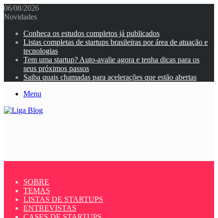
06/08/2026
Novidades
Conheça os estudos completos já publicados
Listas completas de startups brasileiras por área de atuação e
tecnologias
Tem uma startup? Auto-avalie agora e tenha dicas para os
seus próximos passos
Saiba quais chamadas para acelerações que estão abertas
Menu
SOBRE
TEMAS
LISTAS DE STARTUPS
ENTREVISTAS
CASES DE STARTUPS