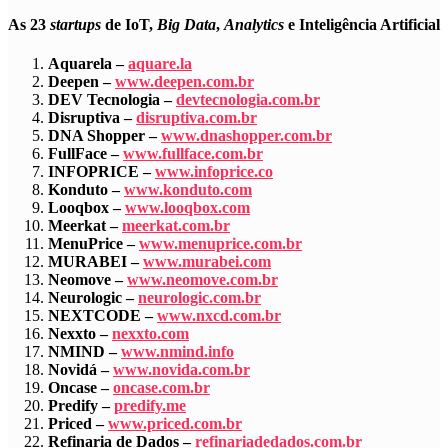
As 23
startups
de IoT,
Big Data
,
Analytics
e Inteligência Artificial
Aquarela –
aquare.la
Deepen –
www.deepen.com.br
DEV Tecnologia –
devtecnologia.com.br
Disruptiva –
disruptiva.com.br
DNA Shopper –
www.dnashopper.com.br
FullFace –
www.fullface.com.br
INFOPRICE –
www.infoprice.co
Konduto –
www.konduto.com
Looqbox –
www.looqbox.com
Meerkat –
meerkat.com.br
MenuPrice –
www.menuprice.com.br
MURABEI –
www.murabei.com
Neomove –
www.neomove.com.br
Neurologic –
neurologic.com.br
NEXTCODE –
www.nxcd.com.br
Nexxto –
nexxto.com
NMIND –
www.nmind.info
Novidá –
www.novida.com.br
Oncase –
oncase.com.br
Predify –
predify.me
Priced –
www.priced.com.br
Refinaria de Dados –
refinariadedados.com.br