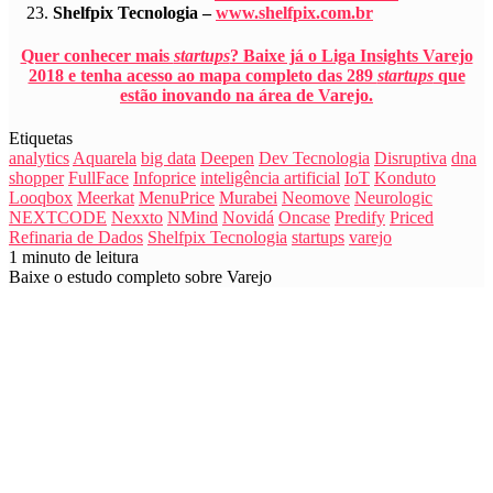
Shelfpix Tecnologia –
www.shelfpix.com.
br
Quer conhecer mais
startups
? Baixe já o Liga Insights Varejo
2018 e tenha acesso ao mapa completo das 289
startups
que
estão inovando na área de Varejo.
Etiquetas
analytics
Aquarela
big data
Deepen
Dev Tecnologia
Disruptiva
dna
shopper
FullFace
Infoprice
inteligência artificial
IoT
Konduto
Looqbox
Meerkat
MenuPrice
Murabei
Neomove
Neurologic
NEXTCODE
Nexxto
NMind
Novidá
Oncase
Predify
Priced
Refinaria de Dados
Shelfpix Tecnologia
startups
varejo
1 minuto de leitura
Baixe o estudo completo sobre Varejo