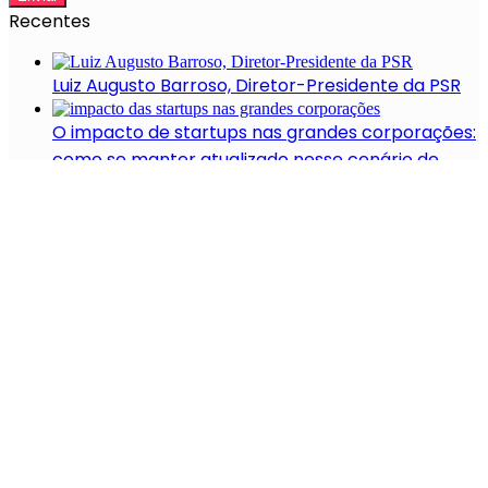
Recentes
Luiz Augusto Barroso, Diretor-Presidente da PSR
O impacto de startups nas grandes corporações:
como se manter atualizado nesse cenário de
mudanças
5 startups de trucking
Carlos Prax, Diretor de Pesquisa e
Desenvolvimento para América do Sul na Cargill
O grande valor da Ciência de Dados nas
corporações
Patrocínio: