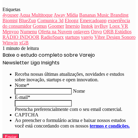
Etiquetas
4yousee
Aqua Multitoque
Away Mídia
Bananas Music Branding
Biomist
BlueZup
Comunica 3d
Eloopz
Emercadoapp
experiência
do consumidor
Gomus
Goomer
Imersio
Instok
isyBuy
Loox VR
Menyoo
Numenu
Oferta na Nuvem
onlayers
Onyo
ORB Estúdios
RÁDIO INDOOR
RadioSparx
startups
varejo
Vibre Design Sonoro
Winwin
xGB
1 minuto de leitura
Baixe o estudo completo sobre Varejo
Newsletter Liga Insights
Receba nossas últimas atualizações, novidades e estudos
sobre inovação, startups e open innovation.
Nome
*
Nome
E-mail
*
Preencha preferencialmente com o seu email comercial.
CAPTCHA
Ao preencher o formulário acima e baixar nossos estudos
você está concordando com os nossos
termos e condições.