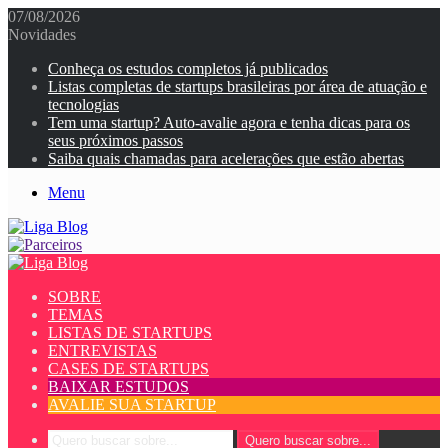
07/08/2026
Novidades
Conheça os estudos completos já publicados
Listas completas de startups brasileiras por área de atuação e
tecnologias
Tem uma startup? Auto-avalie agora e tenha dicas para os
seus próximos passos
Saiba quais chamadas para acelerações que estão abertas
Menu
SOBRE
TEMAS
LISTAS DE STARTUPS
ENTREVISTAS
CASES DE STARTUPS
BAIXAR ESTUDOS
AVALIE SUA STARTUP
Quero buscar sobre...