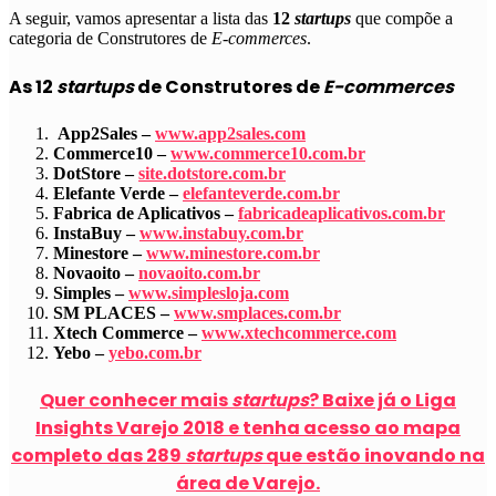
A seguir, vamos apresentar a lista das
12
startups
que compõe a
categoria de
Construtores de
E-commerces
.
As 12
startups
de Construtores de
E-commerces
App2Sales –
www.app2sales.com
Commerce10 –
www.commerce10.com.br
DotStore –
site.dotstore.com.br
Elefante Verde –
elefanteverde.com.br
Fabrica de Aplicativos –
fabricadeaplicativos.com.br
InstaBuy –
www.instabuy.com.br
Minestore –
www.minestore.com.br
Novaoito –
novaoito.com.br
Simples –
www.simplesloja.com
SM PLACES –
www.smplaces.com.br
Xtech Commerce –
www.xtechcommerce.com
Yebo –
yebo.com.br
Quer conhecer mais
startups
? Baixe já o Liga
Insights Varejo 2018 e tenha acesso ao mapa
completo das 289
startups
que estão inovando na
área de Varejo.