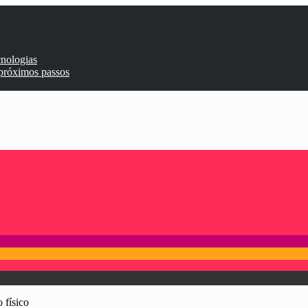
cnologias
 próximos passos
 físico