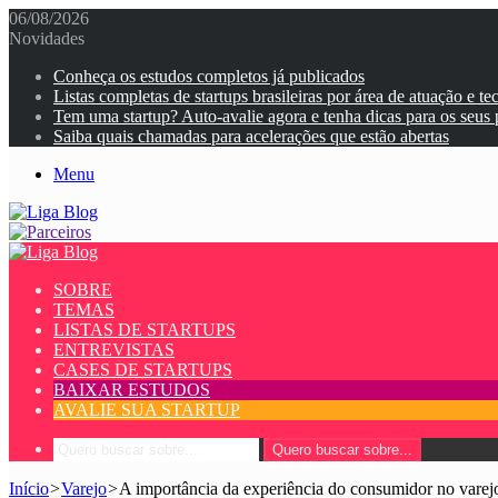
06/08/2026
Novidades
Conheça os estudos completos já publicados
Listas completas de startups brasileiras por área de atuação e te
Tem uma startup? Auto-avalie agora e tenha dicas para os seus
Saiba quais chamadas para acelerações que estão abertas
Menu
SOBRE
TEMAS
LISTAS DE STARTUPS
ENTREVISTAS
CASES DE STARTUPS
BAIXAR ESTUDOS
AVALIE SUA STARTUP
Quero buscar sobre...
Início
>
Varejo
>
A importância da experiência do consumidor no varejo