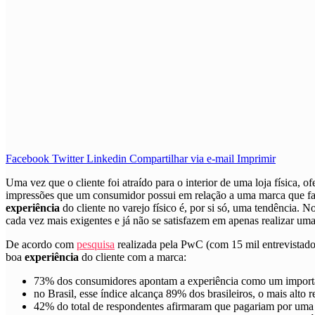
Facebook
Twitter
Linkedin
Compartilhar via e-mail
Imprimir
U
ma vez que o cliente foi atraído para o interior de uma loja física, o
impressões que um consumidor possui em relação a uma marca que faz c
experiência
do cliente no varejo físico é, por si só, uma tendência. N
cada vez mais exigentes e já não se satisfazem em apenas realizar u
De acordo com
pesquisa
realizada pela PwC (com 15 mil entrevistados
boa
experiência
do cliente com a marca:
73% dos consumidores apontam a experiência como um importan
no Brasil, esse índice alcança 89% dos brasileiros, o mais alto re
42% do total de respondentes afirmaram que pagariam por um