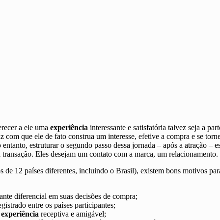
ferecer a ele uma
experiência
interessante e satisfatória talvez seja a pa
om que ele de fato construa um interesse, efetive a compra e se torne 
o entanto, estruturar o segundo passo dessa jornada – após a atração – 
ma transação. Eles desejam um contato com a marca, um relacionamento.
 de 12 países diferentes, incluindo o Brasil), existem bons motivos p
te diferencial em suas decisões de compra
;
gistrado entre os países participantes;
a
experiência
receptiva e amigável;