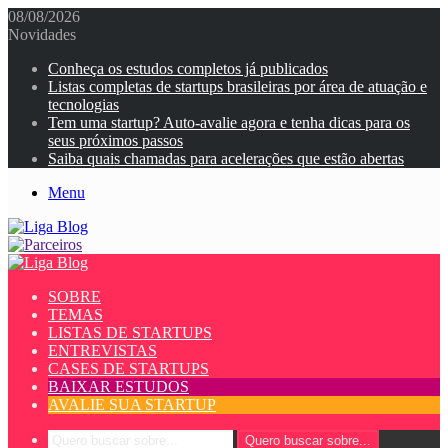
08/08/2026
Novidades
Conheça os estudos completos já publicados
Listas completas de startups brasileiras por área de atuação e
tecnologias
Tem uma startup? Auto-avalie agora e tenha dicas para os
seus próximos passos
Saiba quais chamadas para acelerações que estão abertas
Menu
SOBRE
TEMAS
LISTAS DE STARTUPS
ENTREVISTAS
CASES DE STARTUPS
BAIXAR ESTUDOS
AVALIE SUA STARTUP
Quero buscar sobre...