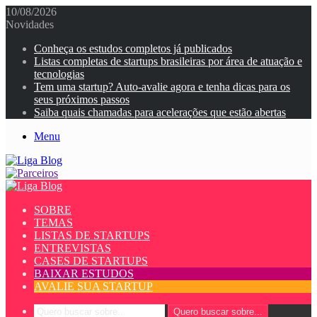
10/08/2026
Novidades
Conheça os estudos completos já publicados
Listas completas de startups brasileiras por área de atuação e
tecnologias
Tem uma startup? Auto-avalie agora e tenha dicas para os
seus próximos passos
Saiba quais chamadas para acelerações que estão abertas
Menu
SOBRE
TEMAS
LISTAS DE STARTUPS
ENTREVISTAS
CASES DE STARTUPS
BAIXAR ESTUDOS
AVALIE SUA STARTUP
Quero buscar sobre...