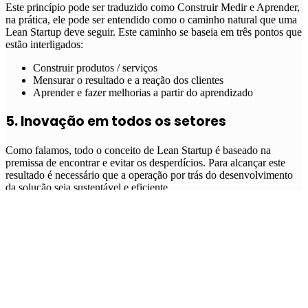
Este princípio pode ser traduzido como Construir Medir e Aprender,
na prática, ele pode ser entendido como o caminho natural que uma
Lean Startup deve seguir. Este caminho se baseia em três pontos que
estão interligados:
Construir produtos / serviços
Mensurar o resultado e a reação dos clientes
Aprender e fazer melhorias a partir do aprendizado
5. Inovação em todos os setores
Como falamos, todo o conceito de Lean Startup é baseado na
premissa de encontrar e evitar os desperdícios. Para alcançar este
resultado é necessário que a operação por trás do desenvolvimento
da solução seja sustentável e eficiente.
Para chegar a este resultado é preciso que a inovação aconteça em
todos os setores e parta de uma
cultura de inovação
que esteja
presente no DNA na organização.
Já falamos sobre a gestão e poderíamos falar sobre a contabilidade
ou mesmo a tratativa com as pessoas. Estes processos devem ser
baseados em métricas, cultura e funcionamento pensados
especificamente para startups.